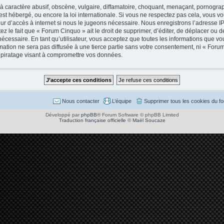
caractère abusif, obscène, vulgaire, diffamatoire, choquant, menaçant, pornographi
est hébergé, ou encore la loi internationale. Si vous ne respectez pas cela, vous
ur d’accès à internet si nous le jugeons nécessaire. Nous enregistrons l’adresse I
 le fait que « Forum Cinquo » ait le droit de supprimer, d’éditer, de déplacer ou de
cessaire. En tant qu’utilisateur, vous acceptez que toutes les informations que v
mation ne sera pas diffusée à une tierce partie sans votre consentement, ni « Foru
piratage visant à compromettre vos données.
Nous contacter
L’équipe
Supprimer tous les cookies du f
Développé par
phpBB
® Forum Software © phpBB Limited
Traduction française officielle
©
Maël Soucaze