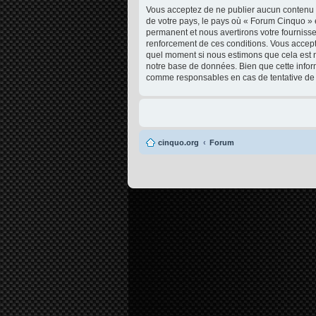
Vous acceptez de ne publier aucun contenu à 
de votre pays, le pays où « Forum Cinquo » 
permanent et nous avertirons votre fournisse
renforcement de ces conditions. Vous acceptez
quel moment si nous estimons que cela est né
notre base de données. Bien que cette infor
comme responsables en cas de tentative de 
cinquo.org
Forum