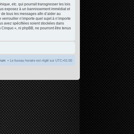
que, etc. qui pourrait transgresser les lois
 vous exposez à un bannissement immédiat et
P de tous les messages afin d’aider au
 verrouiller n’importe quel sujet à n’importe
ous avez spécifiées soient stockées dans
m Cinquo », ni phpBB, ne pourront être tenus
orum
Le fuseau horaire est réglé sur
UTC+01:00