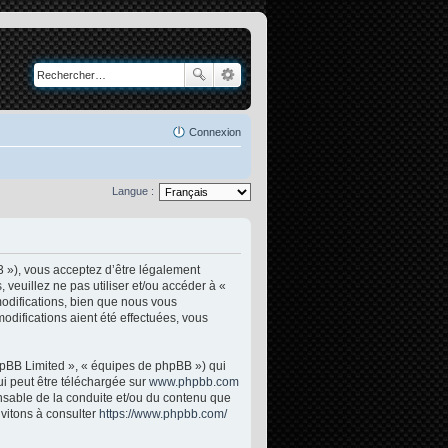
Connexion
Langue :
3 »), vous acceptez d’être légalement
veuillez ne pas utiliser et/ou accéder à «
odifications, bien que nous vous
odifications aient été effectuées, vous
phpBB Limited », « équipes de phpBB ») qui
ui peut être téléchargée sur
www.phpbb.com
onsable de la conduite et/ou du contenu que
vitons à consulter
https://www.phpbb.com/