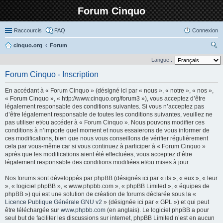
Forum Cinquo
Raccourcis
FAQ
Connexion
cinquo.org
Forum
ec
Langue :
her
Forum Cinquo - Inscription
ch
En accédant à « Forum Cinquo » (désigné ici par « nous », « notre », « nos »,
er
« Forum Cinquo », « http://www.cinquo.org/forum3 »), vous acceptez d’être
légalement responsable des conditions suivantes. Si vous n’acceptez pas
d’être légalement responsable de toutes les conditions suivantes, veuillez ne
pas utiliser et/ou accéder à « Forum Cinquo ». Nous pouvons modifier ces
conditions à n’importe quel moment et nous essaierons de vous informer de
ces modifications, bien que nous vous conseillons de vérifier régulièrement
cela par vous-même car si vous continuez à participer à « Forum Cinquo »
après que les modifications aient été effectuées, vous acceptez d’être
légalement responsable des conditions modifiées et/ou mises à jour.
Nos forums sont développés par phpBB (désignés ici par « ils », « eux », « leur
», « logiciel phpBB », « www.phpbb.com », « phpBB Limited », « équipes de
phpBB ») qui est une solution de création de forums déclarée sous la «
Licence Publique Générale GNU v2
» (désignée ici par « GPL ») et qui peut
être téléchargée sur
www.phpbb.com
(en anglais). Le logiciel phpBB a pour
seul but de faciliter les discussions sur internet, phpBB Limited n’est en aucun