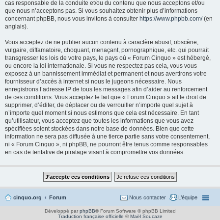
cas responsable de la conduite et/ou du contenu que nous acceptons et/ou
que nous n’acceptons pas. Si vous souhaitez obtenir plus d’informations
concernant phpBB, nous vous invitons à consulter
https://www.phpbb.com/
(en
anglais).
Vous acceptez de ne publier aucun contenu à caractère abusif, obscène,
vulgaire, diffamatoire, choquant, menaçant, pornographique, etc. qui pourrait
transgresser les lois de votre pays, le pays où « Forum Cinquo » est hébergé,
ou encore la loi internationale. Si vous ne respectez pas cela, vous vous
exposez à un bannissement immédiat et permanent et nous avertirons votre
fournisseur d’accès à internet si nous le jugeons nécessaire. Nous
enregistrons l’adresse IP de tous les messages afin d’aider au renforcement
de ces conditions. Vous acceptez le fait que « Forum Cinquo » ait le droit de
supprimer, d’éditer, de déplacer ou de verrouiller n’importe quel sujet à
n’importe quel moment si nous estimons que cela est nécessaire. En tant
qu’utilisateur, vous acceptez que toutes les informations que vous avez
spécifiées soient stockées dans notre base de données. Bien que cette
information ne sera pas diffusée à une tierce partie sans votre consentement,
ni « Forum Cinquo », ni phpBB, ne pourront être tenus comme responsables
en cas de tentative de piratage visant à compromettre vos données.
cinquo.org
Forum
Nous contacter
L’équipe
Développé par
phpBB
® Forum Software © phpBB Limited
Traduction française officielle
©
Maël Soucaze