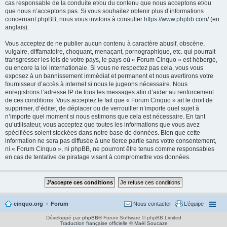
cas responsable de la conduite et/ou du contenu que nous acceptons et/ou
que nous n’acceptons pas. Si vous souhaitez obtenir plus d’informations
concernant phpBB, nous vous invitons à consulter
https://www.phpbb.com/
(en
anglais).
Vous acceptez de ne publier aucun contenu à caractère abusif, obscène,
vulgaire, diffamatoire, choquant, menaçant, pornographique, etc. qui pourrait
transgresser les lois de votre pays, le pays où « Forum Cinquo » est hébergé,
ou encore la loi internationale. Si vous ne respectez pas cela, vous vous
exposez à un bannissement immédiat et permanent et nous avertirons votre
fournisseur d’accès à internet si nous le jugeons nécessaire. Nous
enregistrons l’adresse IP de tous les messages afin d’aider au renforcement
de ces conditions. Vous acceptez le fait que « Forum Cinquo » ait le droit de
supprimer, d’éditer, de déplacer ou de verrouiller n’importe quel sujet à
n’importe quel moment si nous estimons que cela est nécessaire. En tant
qu’utilisateur, vous acceptez que toutes les informations que vous avez
spécifiées soient stockées dans notre base de données. Bien que cette
information ne sera pas diffusée à une tierce partie sans votre consentement,
ni « Forum Cinquo », ni phpBB, ne pourront être tenus comme responsables
en cas de tentative de piratage visant à compromettre vos données.
cinquo.org
Forum
Nous contacter
L’équipe
Développé par
phpBB
® Forum Software © phpBB Limited
Traduction française officielle
©
Maël Soucaze