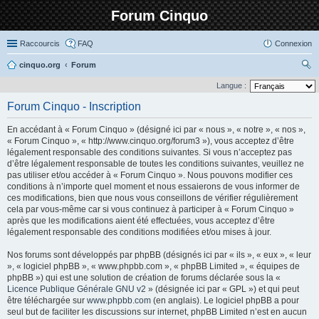
Forum Cinquo
Raccourcis
FAQ
Connexion
cinquo.org
Forum
ec
Langue :
her
Forum Cinquo - Inscription
ch
En accédant à « Forum Cinquo » (désigné ici par « nous », « notre », « nos »,
er
« Forum Cinquo », « http://www.cinquo.org/forum3 »), vous acceptez d’être
légalement responsable des conditions suivantes. Si vous n’acceptez pas
d’être légalement responsable de toutes les conditions suivantes, veuillez ne
pas utiliser et/ou accéder à « Forum Cinquo ». Nous pouvons modifier ces
conditions à n’importe quel moment et nous essaierons de vous informer de
ces modifications, bien que nous vous conseillons de vérifier régulièrement
cela par vous-même car si vous continuez à participer à « Forum Cinquo »
après que les modifications aient été effectuées, vous acceptez d’être
légalement responsable des conditions modifiées et/ou mises à jour.
Nos forums sont développés par phpBB (désignés ici par « ils », « eux », « leur
», « logiciel phpBB », « www.phpbb.com », « phpBB Limited », « équipes de
phpBB ») qui est une solution de création de forums déclarée sous la «
Licence Publique Générale GNU v2
» (désignée ici par « GPL ») et qui peut
être téléchargée sur
www.phpbb.com
(en anglais). Le logiciel phpBB a pour
seul but de faciliter les discussions sur internet, phpBB Limited n’est en aucun