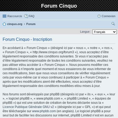
Forum Cinquo
Raccourcis
FAQ
Connexion
cinquo.org
Forum
ec
Langue :
her
Forum Cinquo - Inscription
ch
En accédant à « Forum Cinquo » (désigné ici par « nous », « notre », « nos »,
er
« Forum Cinquo », « http://www.cinquo.org/forum3 »), vous acceptez d’être
légalement responsable des conditions suivantes. Si vous n’acceptez pas
d’être légalement responsable de toutes les conditions suivantes, veuillez ne
pas utiliser et/ou accéder à « Forum Cinquo ». Nous pouvons modifier ces
conditions à n’importe quel moment et nous essaierons de vous informer de
ces modifications, bien que nous vous conseillons de vérifier régulièrement
cela par vous-même car si vous continuez à participer à « Forum Cinquo »
après que les modifications aient été effectuées, vous acceptez d’être
légalement responsable des conditions modifiées et/ou mises à jour.
Nos forums sont développés par phpBB (désignés ici par « ils », « eux », « leur
», « logiciel phpBB », « www.phpbb.com », « phpBB Limited », « équipes de
phpBB ») qui est une solution de création de forums déclarée sous la «
Licence Publique Générale GNU v2
» (désignée ici par « GPL ») et qui peut
être téléchargée sur
www.phpbb.com
(en anglais). Le logiciel phpBB a pour
seul but de faciliter les discussions sur internet, phpBB Limited n’est en aucun