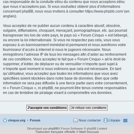
cas responsable de la conduite et/ou du contenu que nous acceptons et/ou
que nous n’acceptons pas. Si vous souhaitez obtenir plus d’informations
concernant phpBB, nous vous invitons à consulter
https://www.phpbb.com/
(en
anglais).
Vous acceptez de ne publier aucun contenu à caractère abusif, obscène,
vulgaire, diffamatoire, choquant, menaçant, pornographique, etc. qui pourrait
transgresser les lois de votre pays, le pays où « Forum Cinquo » est hébergé,
ou encore la loi internationale. Si vous ne respectez pas cela, vous vous
exposez à un bannissement immédiat et permanent et nous avertirons votre
fournisseur d’accès à internet si nous le jugeons nécessaire. Nous
enregistrons l’adresse IP de tous les messages afin d’aider au renforcement
de ces conditions. Vous acceptez le fait que « Forum Cinquo » ait le droit de
supprimer, d’éditer, de déplacer ou de verrouiller n’importe quel sujet à
n’importe quel moment si nous estimons que cela est nécessaire. En tant
qu’utilisateur, vous acceptez que toutes les informations que vous avez
spécifiées soient stockées dans notre base de données. Bien que cette
information ne sera pas diffusée à une tierce partie sans votre consentement,
ni « Forum Cinquo », ni phpBB, ne pourront être tenus comme responsables
en cas de tentative de piratage visant à compromettre vos données.
cinquo.org
Forum
Nous contacter
L’équipe
Développé par
phpBB
® Forum Software © phpBB Limited
Traduction française officielle
©
Maël Soucaze