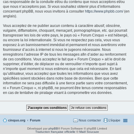
cas responsable de la conduite et/ou du contenu que nous acceptons et/ou
que nous n’acceptons pas. Si vous souhaitez obtenir plus d’informations
concernant phpBB, nous vous invitons à consulter
https://www.phpbb.com/
(en
anglais).
Vous acceptez de ne publier aucun contenu à caractère abusif, obscène,
vulgaire, diffamatoire, choquant, menaçant, pornographique, etc. qui pourrait
transgresser les lois de votre pays, le pays où « Forum Cinquo » est hébergé,
ou encore la loi internationale. Si vous ne respectez pas cela, vous vous
exposez à un bannissement immédiat et permanent et nous avertirons votre
fournisseur d’accès à internet si nous le jugeons nécessaire. Nous
enregistrons l’adresse IP de tous les messages afin d’aider au renforcement
de ces conditions. Vous acceptez le fait que « Forum Cinquo » ait le droit de
supprimer, d’éditer, de déplacer ou de verrouiller n’importe quel sujet à
n’importe quel moment si nous estimons que cela est nécessaire. En tant
qu’utilisateur, vous acceptez que toutes les informations que vous avez
spécifiées soient stockées dans notre base de données. Bien que cette
information ne sera pas diffusée à une tierce partie sans votre consentement,
ni « Forum Cinquo », ni phpBB, ne pourront être tenus comme responsables
en cas de tentative de piratage visant à compromettre vos données.
cinquo.org
Forum
Nous contacter
L’équipe
Développé par
phpBB
® Forum Software © phpBB Limited
Traduction française officielle
©
Maël Soucaze