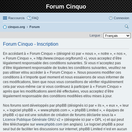
Forum Cinquo
Raccourcis
FAQ
Connexion
cinquo.org
Forum
ec
Langue :
her
Forum Cinquo - Inscription
ch
En accédant à « Forum Cinquo » (désigné ici par « nous », « notre », « nos »,
er
« Forum Cinquo », « http://www.cinquo.org/forum3 »), vous acceptez d’être
légalement responsable des conditions suivantes. Si vous n’acceptez pas
d’être légalement responsable de toutes les conditions suivantes, veuillez ne
pas utiliser et/ou accéder à « Forum Cinquo ». Nous pouvons modifier ces
conditions à n’importe quel moment et nous essaierons de vous informer de
ces modifications, bien que nous vous conseillons de vérifier régulièrement
cela par vous-même car si vous continuez à participer à « Forum Cinquo »
après que les modifications aient été effectuées, vous acceptez d’être
légalement responsable des conditions modifiées et/ou mises à jour.
Nos forums sont développés par phpBB (désignés ici par « ils », « eux », « leur
», « logiciel phpBB », « www.phpbb.com », « phpBB Limited », « équipes de
phpBB ») qui est une solution de création de forums déclarée sous la «
Licence Publique Générale GNU v2
» (désignée ici par « GPL ») et qui peut
être téléchargée sur
www.phpbb.com
(en anglais). Le logiciel phpBB a pour
seul but de faciliter les discussions sur internet, phpBB Limited n’est en aucun