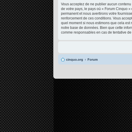
Vous acceptez de ne publier aucun contenu à 
de votre pays, le pays où « Forum Cinquo » 
permanent et nous avertirons votre fournisse
renforcement de ces conditions. Vous acceptez
quel moment si nous estimons que cela est né
notre base de données. Bien que cette infor
comme responsables en cas de tentative de 
cinquo.org
Forum