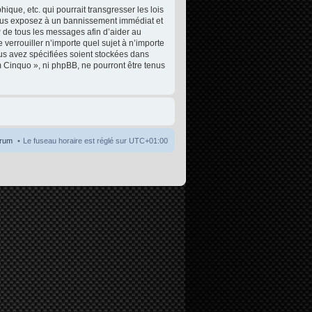
que, etc. qui pourrait transgresser les lois
 vous exposez à un bannissement immédiat et
P de tous les messages afin d’aider au
 verrouiller n’importe quel sujet à n’importe
ous avez spécifiées soient stockées dans
m Cinquo », ni phpBB, ne pourront être tenus
orum
Le fuseau horaire est réglé sur
UTC+01:00