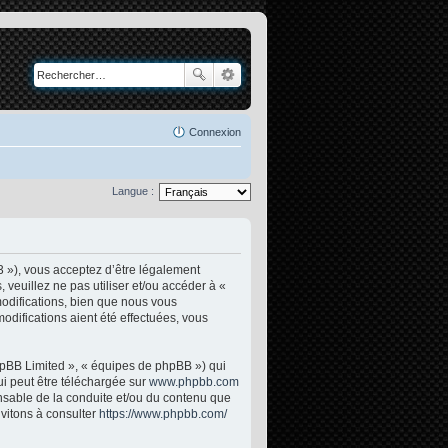
Connexion
Langue :
3 »), vous acceptez d’être légalement
veuillez ne pas utiliser et/ou accéder à «
odifications, bien que nous vous
odifications aient été effectuées, vous
phpBB Limited », « équipes de phpBB ») qui
ui peut être téléchargée sur
www.phpbb.com
onsable de la conduite et/ou du contenu que
vitons à consulter
https://www.phpbb.com/