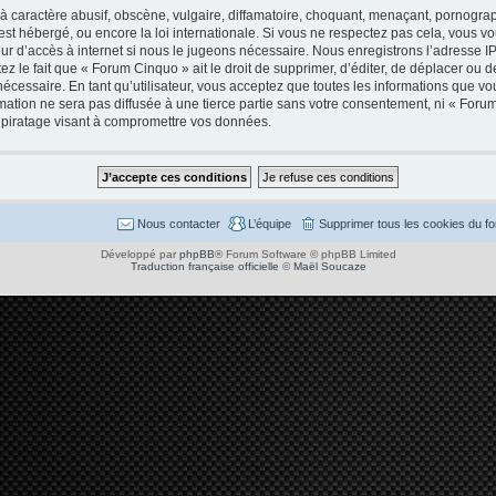
caractère abusif, obscène, vulgaire, diffamatoire, choquant, menaçant, pornographi
est hébergé, ou encore la loi internationale. Si vous ne respectez pas cela, vous
ur d’accès à internet si nous le jugeons nécessaire. Nous enregistrons l’adresse I
 le fait que « Forum Cinquo » ait le droit de supprimer, d’éditer, de déplacer ou de
cessaire. En tant qu’utilisateur, vous acceptez que toutes les informations que v
mation ne sera pas diffusée à une tierce partie sans votre consentement, ni « Foru
piratage visant à compromettre vos données.
Nous contacter
L’équipe
Supprimer tous les cookies du f
Développé par
phpBB
® Forum Software © phpBB Limited
Traduction française officielle
©
Maël Soucaze