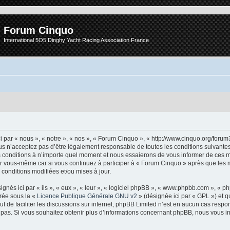
Forum Cinquo
International 5O5 Dinghy Yacht Racing Association France
 par « nous », « notre », « nos », « Forum Cinquo », « http://www.cinquo.org/forum
s n’acceptez pas d’être légalement responsable de toutes les conditions suivantes, 
conditions à n’importe quel moment et nous essaierons de vous informer de ces m
ar vous-même car si vous continuez à participer à « Forum Cinquo » après que les m
conditions modifiées et/ou mises à jour.
nés ici par « ils », « eux », « leur », « logiciel phpBB », « www.phpbb.com », « 
arée sous la «
Licence Publique Générale GNU v2
» (désignée ici par « GPL ») et q
but de faciliter les discussions sur internet, phpBB Limited n’est en aucun cas resp
as. Si vous souhaitez obtenir plus d’informations concernant phpBB, nous vous in