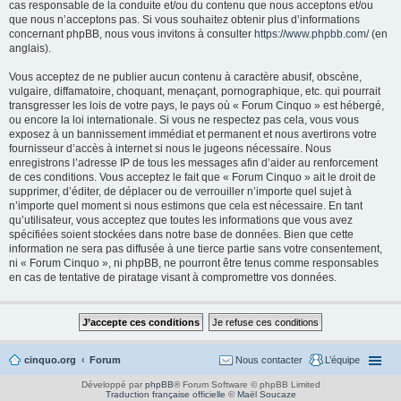
cas responsable de la conduite et/ou du contenu que nous acceptons et/ou
que nous n’acceptons pas. Si vous souhaitez obtenir plus d’informations
concernant phpBB, nous vous invitons à consulter
https://www.phpbb.com/
(en
anglais).
Vous acceptez de ne publier aucun contenu à caractère abusif, obscène,
vulgaire, diffamatoire, choquant, menaçant, pornographique, etc. qui pourrait
transgresser les lois de votre pays, le pays où « Forum Cinquo » est hébergé,
ou encore la loi internationale. Si vous ne respectez pas cela, vous vous
exposez à un bannissement immédiat et permanent et nous avertirons votre
fournisseur d’accès à internet si nous le jugeons nécessaire. Nous
enregistrons l’adresse IP de tous les messages afin d’aider au renforcement
de ces conditions. Vous acceptez le fait que « Forum Cinquo » ait le droit de
supprimer, d’éditer, de déplacer ou de verrouiller n’importe quel sujet à
n’importe quel moment si nous estimons que cela est nécessaire. En tant
qu’utilisateur, vous acceptez que toutes les informations que vous avez
spécifiées soient stockées dans notre base de données. Bien que cette
information ne sera pas diffusée à une tierce partie sans votre consentement,
ni « Forum Cinquo », ni phpBB, ne pourront être tenus comme responsables
en cas de tentative de piratage visant à compromettre vos données.
cinquo.org
Forum
Nous contacter
L’équipe
Développé par
phpBB
® Forum Software © phpBB Limited
Traduction française officielle
©
Maël Soucaze