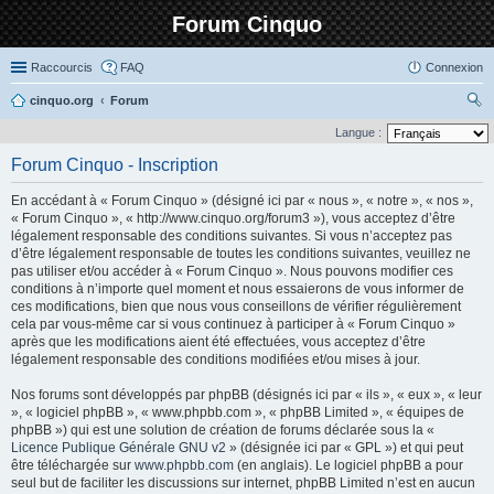
Forum Cinquo
Raccourcis
FAQ
Connexion
cinquo.org
Forum
ec
Langue :
her
Forum Cinquo - Inscription
ch
En accédant à « Forum Cinquo » (désigné ici par « nous », « notre », « nos »,
er
« Forum Cinquo », « http://www.cinquo.org/forum3 »), vous acceptez d’être
légalement responsable des conditions suivantes. Si vous n’acceptez pas
d’être légalement responsable de toutes les conditions suivantes, veuillez ne
pas utiliser et/ou accéder à « Forum Cinquo ». Nous pouvons modifier ces
conditions à n’importe quel moment et nous essaierons de vous informer de
ces modifications, bien que nous vous conseillons de vérifier régulièrement
cela par vous-même car si vous continuez à participer à « Forum Cinquo »
après que les modifications aient été effectuées, vous acceptez d’être
légalement responsable des conditions modifiées et/ou mises à jour.
Nos forums sont développés par phpBB (désignés ici par « ils », « eux », « leur
», « logiciel phpBB », « www.phpbb.com », « phpBB Limited », « équipes de
phpBB ») qui est une solution de création de forums déclarée sous la «
Licence Publique Générale GNU v2
» (désignée ici par « GPL ») et qui peut
être téléchargée sur
www.phpbb.com
(en anglais). Le logiciel phpBB a pour
seul but de faciliter les discussions sur internet, phpBB Limited n’est en aucun