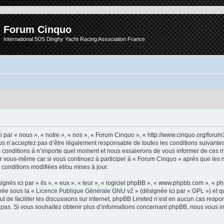
Forum Cinquo
International 5O5 Dinghy Yacht Racing Association France
 par « nous », « notre », « nos », « Forum Cinquo », « http://www.cinquo.org/forum
s n’acceptez pas d’être légalement responsable de toutes les conditions suivantes, 
conditions à n’importe quel moment et nous essaierons de vous informer de ces m
ar vous-même car si vous continuez à participer à « Forum Cinquo » après que les m
conditions modifiées et/ou mises à jour.
nés ici par « ils », « eux », « leur », « logiciel phpBB », « www.phpbb.com », « 
arée sous la «
Licence Publique Générale GNU v2
» (désignée ici par « GPL ») et q
but de faciliter les discussions sur internet, phpBB Limited n’est en aucun cas resp
as. Si vous souhaitez obtenir plus d’informations concernant phpBB, nous vous in