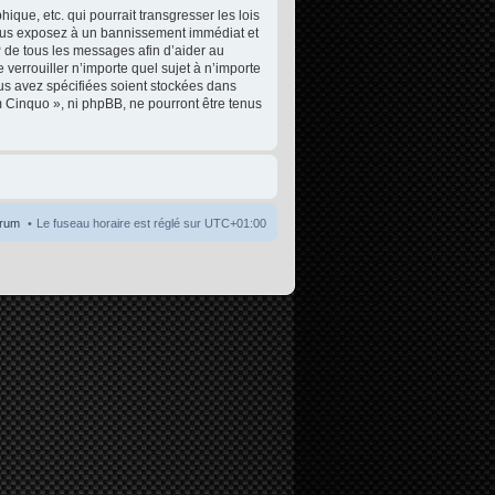
que, etc. qui pourrait transgresser les lois
 vous exposez à un bannissement immédiat et
P de tous les messages afin d’aider au
 verrouiller n’importe quel sujet à n’importe
ous avez spécifiées soient stockées dans
m Cinquo », ni phpBB, ne pourront être tenus
orum
Le fuseau horaire est réglé sur
UTC+01:00