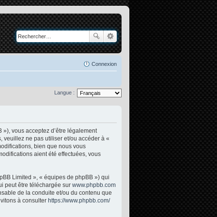
Connexion
Langue :
3 »), vous acceptez d’être légalement
veuillez ne pas utiliser et/ou accéder à «
odifications, bien que nous vous
odifications aient été effectuées, vous
phpBB Limited », « équipes de phpBB ») qui
ui peut être téléchargée sur
www.phpbb.com
onsable de la conduite et/ou du contenu que
vitons à consulter
https://www.phpbb.com/