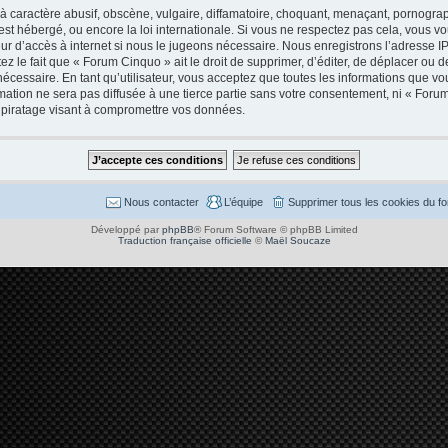
caractère abusif, obscène, vulgaire, diffamatoire, choquant, menaçant, pornographi
est hébergé, ou encore la loi internationale. Si vous ne respectez pas cela, vous
ur d’accès à internet si nous le jugeons nécessaire. Nous enregistrons l’adresse I
 le fait que « Forum Cinquo » ait le droit de supprimer, d’éditer, de déplacer ou de
cessaire. En tant qu’utilisateur, vous acceptez que toutes les informations que v
mation ne sera pas diffusée à une tierce partie sans votre consentement, ni « Foru
piratage visant à compromettre vos données.
Nous contacter
L’équipe
Supprimer tous les cookies du f
Développé par
phpBB
® Forum Software © phpBB Limited
Traduction française officielle
©
Maël Soucaze