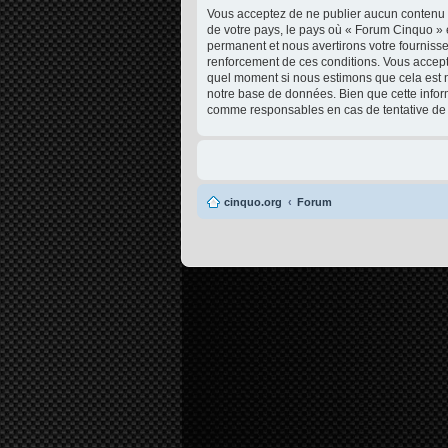
Vous acceptez de ne publier aucun contenu à 
de votre pays, le pays où « Forum Cinquo » 
permanent et nous avertirons votre fournisse
renforcement de ces conditions. Vous acceptez
quel moment si nous estimons que cela est né
notre base de données. Bien que cette infor
comme responsables en cas de tentative de 
cinquo.org
Forum