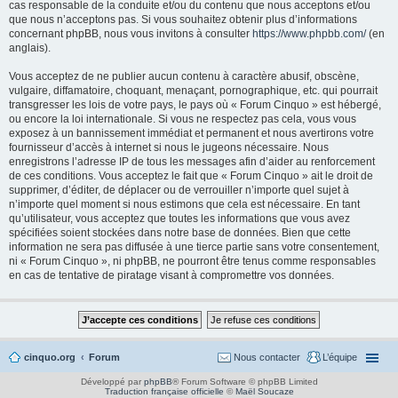
cas responsable de la conduite et/ou du contenu que nous acceptons et/ou
que nous n’acceptons pas. Si vous souhaitez obtenir plus d’informations
concernant phpBB, nous vous invitons à consulter
https://www.phpbb.com/
(en
anglais).
Vous acceptez de ne publier aucun contenu à caractère abusif, obscène,
vulgaire, diffamatoire, choquant, menaçant, pornographique, etc. qui pourrait
transgresser les lois de votre pays, le pays où « Forum Cinquo » est hébergé,
ou encore la loi internationale. Si vous ne respectez pas cela, vous vous
exposez à un bannissement immédiat et permanent et nous avertirons votre
fournisseur d’accès à internet si nous le jugeons nécessaire. Nous
enregistrons l’adresse IP de tous les messages afin d’aider au renforcement
de ces conditions. Vous acceptez le fait que « Forum Cinquo » ait le droit de
supprimer, d’éditer, de déplacer ou de verrouiller n’importe quel sujet à
n’importe quel moment si nous estimons que cela est nécessaire. En tant
qu’utilisateur, vous acceptez que toutes les informations que vous avez
spécifiées soient stockées dans notre base de données. Bien que cette
information ne sera pas diffusée à une tierce partie sans votre consentement,
ni « Forum Cinquo », ni phpBB, ne pourront être tenus comme responsables
en cas de tentative de piratage visant à compromettre vos données.
cinquo.org
Forum
Nous contacter
L’équipe
Développé par
phpBB
® Forum Software © phpBB Limited
Traduction française officielle
©
Maël Soucaze