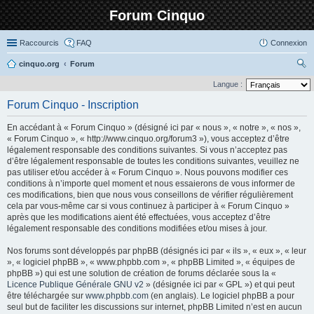
Forum Cinquo
Raccourcis
FAQ
Connexion
cinquo.org
Forum
ec
Langue :
her
Forum Cinquo - Inscription
ch
En accédant à « Forum Cinquo » (désigné ici par « nous », « notre », « nos »,
er
« Forum Cinquo », « http://www.cinquo.org/forum3 »), vous acceptez d’être
légalement responsable des conditions suivantes. Si vous n’acceptez pas
d’être légalement responsable de toutes les conditions suivantes, veuillez ne
pas utiliser et/ou accéder à « Forum Cinquo ». Nous pouvons modifier ces
conditions à n’importe quel moment et nous essaierons de vous informer de
ces modifications, bien que nous vous conseillons de vérifier régulièrement
cela par vous-même car si vous continuez à participer à « Forum Cinquo »
après que les modifications aient été effectuées, vous acceptez d’être
légalement responsable des conditions modifiées et/ou mises à jour.
Nos forums sont développés par phpBB (désignés ici par « ils », « eux », « leur
», « logiciel phpBB », « www.phpbb.com », « phpBB Limited », « équipes de
phpBB ») qui est une solution de création de forums déclarée sous la «
Licence Publique Générale GNU v2
» (désignée ici par « GPL ») et qui peut
être téléchargée sur
www.phpbb.com
(en anglais). Le logiciel phpBB a pour
seul but de faciliter les discussions sur internet, phpBB Limited n’est en aucun