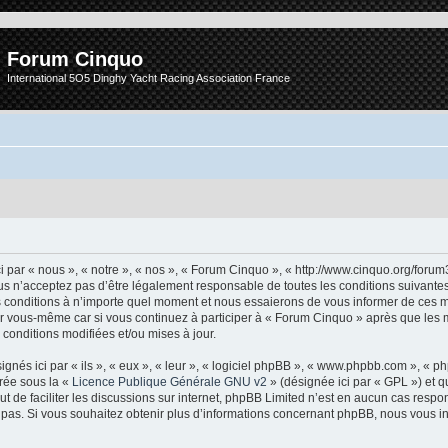
Forum Cinquo
International 5O5 Dinghy Yacht Racing Association France
 par « nous », « notre », « nos », « Forum Cinquo », « http://www.cinquo.org/forum
s n’acceptez pas d’être légalement responsable de toutes les conditions suivantes, 
conditions à n’importe quel moment et nous essaierons de vous informer de ces m
ar vous-même car si vous continuez à participer à « Forum Cinquo » après que les m
conditions modifiées et/ou mises à jour.
nés ici par « ils », « eux », « leur », « logiciel phpBB », « www.phpbb.com », « 
arée sous la «
Licence Publique Générale GNU v2
» (désignée ici par « GPL ») et q
but de faciliter les discussions sur internet, phpBB Limited n’est en aucun cas resp
as. Si vous souhaitez obtenir plus d’informations concernant phpBB, nous vous in