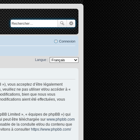
Connexion
Langue :
3 »), vous acceptez d’être légalement
veuillez ne pas utiliser et/ou accéder à «
odifications, bien que nous vous
odifications aient été effectuées, vous
phpBB Limited », « équipes de phpBB ») qui
ui peut être téléchargée sur
www.phpbb.com
onsable de la conduite et/ou du contenu que
vitons à consulter
https://www.phpbb.com/