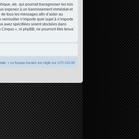
que, etc. qui pourrait transgresser les lois
 vous exposez à un bannissement immédiat et
P de tous les messages afin d’aider au
 verrouiller n’importe quel sujet à n’importe
ous avez spécifiées soient stockées dans
m Cinquo », ni phpBB, ne pourront être tenus
orum
Le fuseau horaire est réglé sur
UTC+01:00