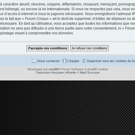
caractère abusif, obscène, vulgaire, diffamatoire, choquant, menaçant, pornographi
est hébergé, ou encore la loi internationale. Si vous ne respectez pas cela, vous
ur d’accès à internet si nous le jugeons nécessaire. Nous enregistrons l’adresse I
 le fait que « Forum Cinquo » ait le droit de supprimer, d’éditer, de déplacer ou de
cessaire. En tant qu’utilisateur, vous acceptez que toutes les informations que v
mation ne sera pas diffusée à une tierce partie sans votre consentement, ni « Foru
piratage visant à compromettre vos données.
Nous contacter
L’équipe
Supprimer tous les cookies du f
Développé par
phpBB
® Forum Software © phpBB Limited
Traduction française officielle
©
Maël Soucaze