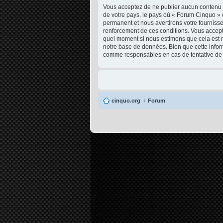
Vous acceptez de ne publier aucun contenu à 
de votre pays, le pays où « Forum Cinquo » 
permanent et nous avertirons votre fournisse
renforcement de ces conditions. Vous acceptez
quel moment si nous estimons que cela est né
notre base de données. Bien que cette infor
comme responsables en cas de tentative de 
cinquo.org
Forum