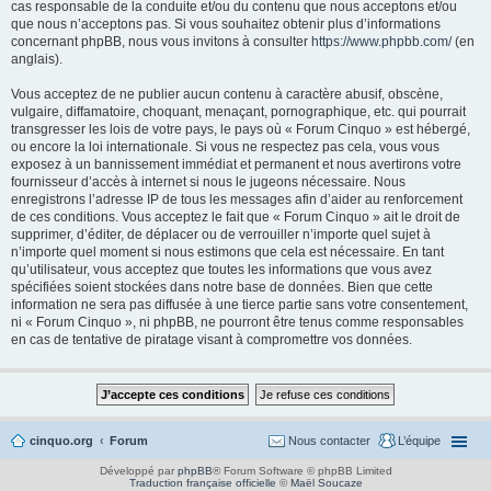
cas responsable de la conduite et/ou du contenu que nous acceptons et/ou
que nous n’acceptons pas. Si vous souhaitez obtenir plus d’informations
concernant phpBB, nous vous invitons à consulter
https://www.phpbb.com/
(en
anglais).
Vous acceptez de ne publier aucun contenu à caractère abusif, obscène,
vulgaire, diffamatoire, choquant, menaçant, pornographique, etc. qui pourrait
transgresser les lois de votre pays, le pays où « Forum Cinquo » est hébergé,
ou encore la loi internationale. Si vous ne respectez pas cela, vous vous
exposez à un bannissement immédiat et permanent et nous avertirons votre
fournisseur d’accès à internet si nous le jugeons nécessaire. Nous
enregistrons l’adresse IP de tous les messages afin d’aider au renforcement
de ces conditions. Vous acceptez le fait que « Forum Cinquo » ait le droit de
supprimer, d’éditer, de déplacer ou de verrouiller n’importe quel sujet à
n’importe quel moment si nous estimons que cela est nécessaire. En tant
qu’utilisateur, vous acceptez que toutes les informations que vous avez
spécifiées soient stockées dans notre base de données. Bien que cette
information ne sera pas diffusée à une tierce partie sans votre consentement,
ni « Forum Cinquo », ni phpBB, ne pourront être tenus comme responsables
en cas de tentative de piratage visant à compromettre vos données.
cinquo.org
Forum
Nous contacter
L’équipe
Développé par
phpBB
® Forum Software © phpBB Limited
Traduction française officielle
©
Maël Soucaze