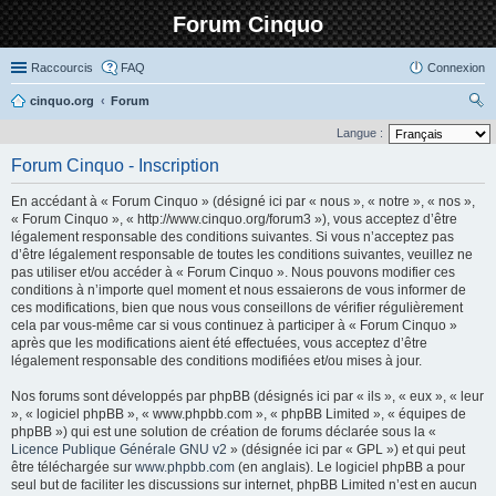
Forum Cinquo
Raccourcis
FAQ
Connexion
cinquo.org
Forum
ec
Langue :
her
Forum Cinquo - Inscription
ch
En accédant à « Forum Cinquo » (désigné ici par « nous », « notre », « nos »,
er
« Forum Cinquo », « http://www.cinquo.org/forum3 »), vous acceptez d’être
légalement responsable des conditions suivantes. Si vous n’acceptez pas
d’être légalement responsable de toutes les conditions suivantes, veuillez ne
pas utiliser et/ou accéder à « Forum Cinquo ». Nous pouvons modifier ces
conditions à n’importe quel moment et nous essaierons de vous informer de
ces modifications, bien que nous vous conseillons de vérifier régulièrement
cela par vous-même car si vous continuez à participer à « Forum Cinquo »
après que les modifications aient été effectuées, vous acceptez d’être
légalement responsable des conditions modifiées et/ou mises à jour.
Nos forums sont développés par phpBB (désignés ici par « ils », « eux », « leur
», « logiciel phpBB », « www.phpbb.com », « phpBB Limited », « équipes de
phpBB ») qui est une solution de création de forums déclarée sous la «
Licence Publique Générale GNU v2
» (désignée ici par « GPL ») et qui peut
être téléchargée sur
www.phpbb.com
(en anglais). Le logiciel phpBB a pour
seul but de faciliter les discussions sur internet, phpBB Limited n’est en aucun