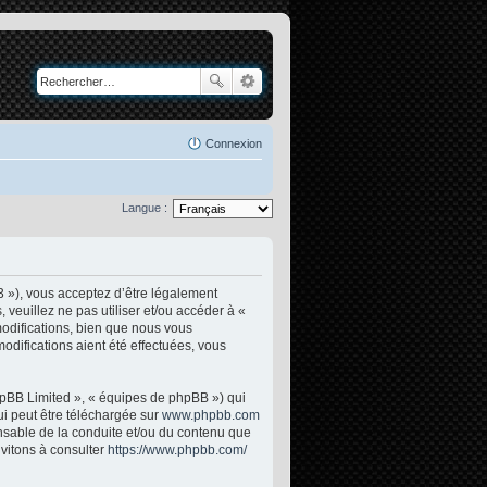
Connexion
Langue :
3 »), vous acceptez d’être légalement
veuillez ne pas utiliser et/ou accéder à «
odifications, bien que nous vous
odifications aient été effectuées, vous
phpBB Limited », « équipes de phpBB ») qui
ui peut être téléchargée sur
www.phpbb.com
onsable de la conduite et/ou du contenu que
vitons à consulter
https://www.phpbb.com/