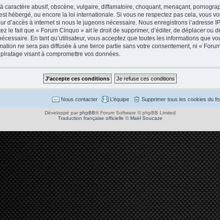
caractère abusif, obscène, vulgaire, diffamatoire, choquant, menaçant, pornographi
est hébergé, ou encore la loi internationale. Si vous ne respectez pas cela, vous
ur d’accès à internet si nous le jugeons nécessaire. Nous enregistrons l’adresse I
 le fait que « Forum Cinquo » ait le droit de supprimer, d’éditer, de déplacer ou de
cessaire. En tant qu’utilisateur, vous acceptez que toutes les informations que v
mation ne sera pas diffusée à une tierce partie sans votre consentement, ni « Foru
piratage visant à compromettre vos données.
Nous contacter
L’équipe
Supprimer tous les cookies du f
Développé par
phpBB
® Forum Software © phpBB Limited
Traduction française officielle
©
Maël Soucaze