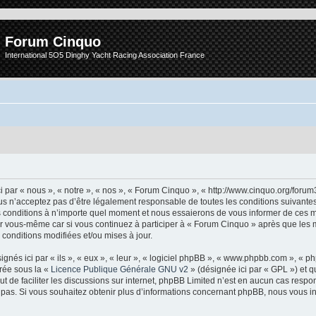
Forum Cinquo
International 5O5 Dinghy Yacht Racing Association France
 par « nous », « notre », « nos », « Forum Cinquo », « http://www.cinquo.org/forum
s n’acceptez pas d’être légalement responsable de toutes les conditions suivantes, 
conditions à n’importe quel moment et nous essaierons de vous informer de ces m
ar vous-même car si vous continuez à participer à « Forum Cinquo » après que les m
conditions modifiées et/ou mises à jour.
nés ici par « ils », « eux », « leur », « logiciel phpBB », « www.phpbb.com », « 
arée sous la «
Licence Publique Générale GNU v2
» (désignée ici par « GPL ») et q
but de faciliter les discussions sur internet, phpBB Limited n’est en aucun cas resp
as. Si vous souhaitez obtenir plus d’informations concernant phpBB, nous vous in