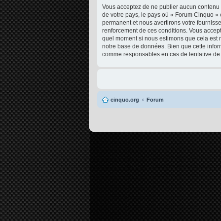
Vous acceptez de ne publier aucun contenu à 
de votre pays, le pays où « Forum Cinquo » 
permanent et nous avertirons votre fournisse
renforcement de ces conditions. Vous acceptez
quel moment si nous estimons que cela est né
notre base de données. Bien que cette infor
comme responsables en cas de tentative de 
cinquo.org
Forum