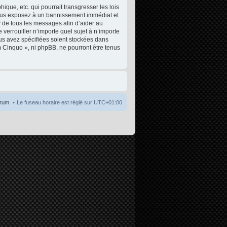
que, etc. qui pourrait transgresser les lois
 vous exposez à un bannissement immédiat et
P de tous les messages afin d’aider au
 verrouiller n’importe quel sujet à n’importe
ous avez spécifiées soient stockées dans
m Cinquo », ni phpBB, ne pourront être tenus
orum
Le fuseau horaire est réglé sur
UTC+01:00