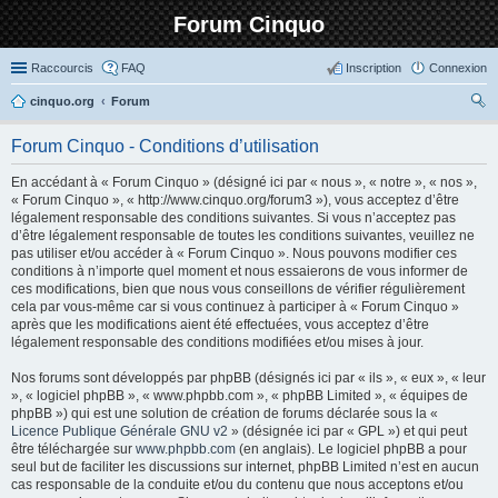
Forum Cinquo
Raccourcis
FAQ
Inscription
Connexion
cinquo.org
Forum
ec
Forum Cinquo - Conditions d’utilisation
her
En accédant à « Forum Cinquo » (désigné ici par « nous », « notre », « nos »,
ch
« Forum Cinquo », « http://www.cinquo.org/forum3 »), vous acceptez d’être
er
légalement responsable des conditions suivantes. Si vous n’acceptez pas
d’être légalement responsable de toutes les conditions suivantes, veuillez ne
pas utiliser et/ou accéder à « Forum Cinquo ». Nous pouvons modifier ces
conditions à n’importe quel moment et nous essaierons de vous informer de
ces modifications, bien que nous vous conseillons de vérifier régulièrement
cela par vous-même car si vous continuez à participer à « Forum Cinquo »
après que les modifications aient été effectuées, vous acceptez d’être
légalement responsable des conditions modifiées et/ou mises à jour.
Nos forums sont développés par phpBB (désignés ici par « ils », « eux », « leur
», « logiciel phpBB », « www.phpbb.com », « phpBB Limited », « équipes de
phpBB ») qui est une solution de création de forums déclarée sous la «
Licence Publique Générale GNU v2
» (désignée ici par « GPL ») et qui peut
être téléchargée sur
www.phpbb.com
(en anglais). Le logiciel phpBB a pour
seul but de faciliter les discussions sur internet, phpBB Limited n’est en aucun
cas responsable de la conduite et/ou du contenu que nous acceptons et/ou