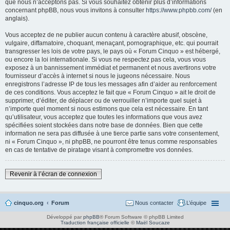
que nous n’acceptons pas. Si vous souhaitez obtenir plus d’informations
concernant phpBB, nous vous invitons à consulter
https://www.phpbb.com/
(en
anglais).
Vous acceptez de ne publier aucun contenu à caractère abusif, obscène,
vulgaire, diffamatoire, choquant, menaçant, pornographique, etc. qui pourrait
transgresser les lois de votre pays, le pays où « Forum Cinquo » est hébergé,
ou encore la loi internationale. Si vous ne respectez pas cela, vous vous
exposez à un bannissement immédiat et permanent et nous avertirons votre
fournisseur d’accès à internet si nous le jugeons nécessaire. Nous
enregistrons l’adresse IP de tous les messages afin d’aider au renforcement
de ces conditions. Vous acceptez le fait que « Forum Cinquo » ait le droit de
supprimer, d’éditer, de déplacer ou de verrouiller n’importe quel sujet à
n’importe quel moment si nous estimons que cela est nécessaire. En tant
qu’utilisateur, vous acceptez que toutes les informations que vous avez
spécifiées soient stockées dans notre base de données. Bien que cette
information ne sera pas diffusée à une tierce partie sans votre consentement,
ni « Forum Cinquo », ni phpBB, ne pourront être tenus comme responsables
en cas de tentative de piratage visant à compromettre vos données.
Revenir à l’écran de connexion
cinquo.org
Forum
Nous contacter
L’équipe
Développé par
phpBB
® Forum Software © phpBB Limited
Traduction française officielle
©
Maël Soucaze