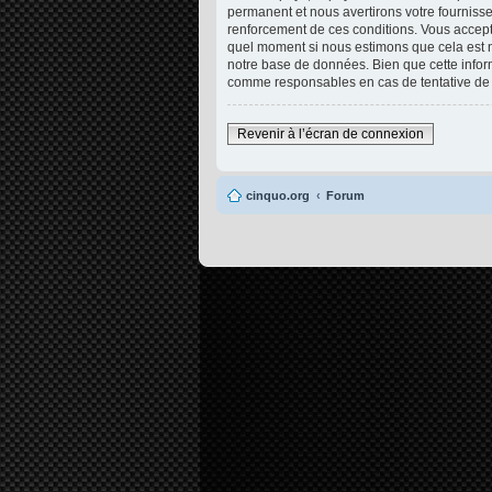
permanent et nous avertirons votre fournisse
renforcement de ces conditions. Vous acceptez
quel moment si nous estimons que cela est né
notre base de données. Bien que cette infor
comme responsables en cas de tentative de 
Revenir à l’écran de connexion
cinquo.org
Forum