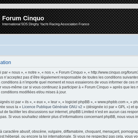
Forum Cinquo
International 5O5 Dinghy Yacht Racing Association France
sation
 par « nous », « notre », « nos », « Forum Cinquo », « http://www.cinquo.org/forum
s n’acceptez pas d’être légalement responsable de toutes les conditions suivantes, 
conditions à n’importe quel moment et nous essaierons de vous informer de ces m
ar vous-même car si vous continuez à participer à « Forum Cinquo » après que les m
conditions modifiées et/ou mises à jour.
nés ici par « ils », « eux », « leur », « logiciel phpBB », « www.phpbb.com », « 
arée sous la «
Licence Publique Générale GNU v2
» (désignée ici par « GPL ») et q
but de faciliter les discussions sur internet, phpBB Limited n’est en aucun cas resp
as. Si vous souhaitez obtenir plus d’informations concernant phpBB, nous vous in
caractère abusif, obscène, vulgaire, diffamatoire, choquant, menaçant, pornographi
est hébergé, ou encore la loi internationale. Si vous ne respectez pas cela, vous