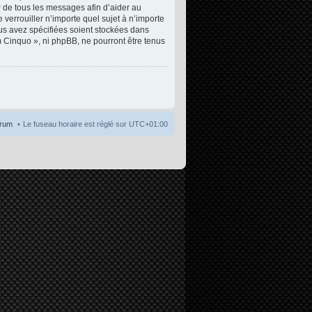
P de tous les messages afin d’aider au
 verrouiller n’importe quel sujet à n’importe
ous avez spécifiées soient stockées dans
m Cinquo », ni phpBB, ne pourront être tenus
orum
Le fuseau horaire est réglé sur
UTC+01:00