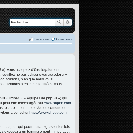
Inscription
Connexion
3 »), vous acceptez d’être légalement
veuillez ne pas utiliser et/ou accéder à «
odifications, bien que nous vous
odifications aient été effectuées, vous
phpBB Limited », « équipes de phpBB ») qui
ui peut être téléchargée sur
www.phpbb.com
onsable de la conduite et/ou du contenu que
vitons à consulter
https://www.phpbb.com/
que, etc. qui pourrait transgresser les lois
 vous exposez à un bannissement immédiat et