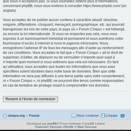
que nous n’acceptons pas. Si vous souhaitez obtenir plus d’informations
concernant phpBB, nous vous invitons à consulter
https://www.phpbb.com/
(en
anglais).
Vous acceptez de ne publier aucun contenu à caractère abusif, obscène,
vulgaire, diffamatoire, choquant, menaçant, pornographique, etc. qui pourrait
transgresser les lois de votre pays, le pays où « Forum Cinquo » est hébergé,
ou encore la loi internationale. Si vous ne respectez pas cela, vous vous
exposez à un bannissement immédiat et permanent et nous avertirons votre
fournisseur d’accès à internet si nous le jugeons nécessaire. Nous
enregistrons l’adresse IP de tous les messages afin d’aider au renforcement
de ces conditions. Vous acceptez le fait que « Forum Cinquo » ait le droit de
supprimer, d’éditer, de déplacer ou de verrouiller n’importe quel sujet à
n’importe quel moment si nous estimons que cela est nécessaire. En tant
qu’utilisateur, vous acceptez que toutes les informations que vous avez
spécifiées soient stockées dans notre base de données. Bien que cette
information ne sera pas diffusée à une tierce partie sans votre consentement,
ni « Forum Cinquo », ni phpBB, ne pourront être tenus comme responsables
en cas de tentative de piratage visant à compromettre vos données.
Revenir à l’écran de connexion
cinquo.org
Forum
Nous contacter
L’équipe
Développé par
phpBB
® Forum Software © phpBB Limited
Traduction française officielle
©
Maël Soucaze