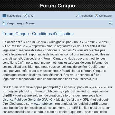
Forum Cinquo
Raccourcis
FAQ
Inscription
Connexion
cinquo.org
Forum
ec
Forum Cinquo - Conditions d’utilisation
her
En accédant à « Forum Cinquo » (désigné ici par « nous », « notre », « nos »,
ch
« Forum Cinquo », « http://www.cinquo.org/forum3 »), vous acceptez d’être
er
légalement responsable des conditions suivantes. Si vous n’acceptez pas
d’être légalement responsable de toutes les conditions suivantes, veuillez ne
pas utiliser et/ou accéder à « Forum Cinquo ». Nous pouvons modifier ces
conditions à n’importe quel moment et nous essaierons de vous informer de
ces modifications, bien que nous vous conseillons de vérifier régulièrement
cela par vous-même car si vous continuez à participer à « Forum Cinquo »
après que les modifications aient été effectuées, vous acceptez d’être
légalement responsable des conditions modifiées et/ou mises à jour.
Nos forums sont développés par phpBB (désignés ici par « ils », « eux », « leur
», « logiciel phpBB », « www.phpbb.com », « phpBB Limited », « équipes de
phpBB ») qui est une solution de création de forums déclarée sous la «
Licence Publique Générale GNU v2
» (désignée ici par « GPL ») et qui peut
être téléchargée sur
www.phpbb.com
(en anglais). Le logiciel phpBB a pour
seul but de faciliter les discussions sur internet, phpBB Limited n’est en aucun
cas responsable de la conduite et/ou du contenu que nous acceptons et/ou