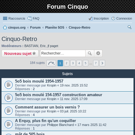
Forum Cinquo
Raccourcis
FAQ
Inscription
Connexion
cinquo.org
Forum
Planète 5O5
Cinquo-Retro
ec
Cinquo-Retro
her
Modérateurs :
BASTIAN
,
Eric
,
jf paget
ch
Nouveau sujet
er
184 sujets
1
2
3
4
5
…
7
Sujets
5o5 bois moulé 1954-1957
Dernier message par
Kropin
«
19 nov. 2025 15:52
Réponses :
2
5o5 bois moulé 154-1957 construction amateur
Dernier message par
Kropin
«
11 nov. 2025 17:09
Comment assurer un bois vernis ?
Dernier message par
Kropin
«
03 juil. 2025 10:22
Réponses :
4
A Erquy, plus fin qu'un coquiller
Dernier message par
Philippe Blanchard
«
17 mars 2025 11:42
Réponses :
1
mât de 505 bois