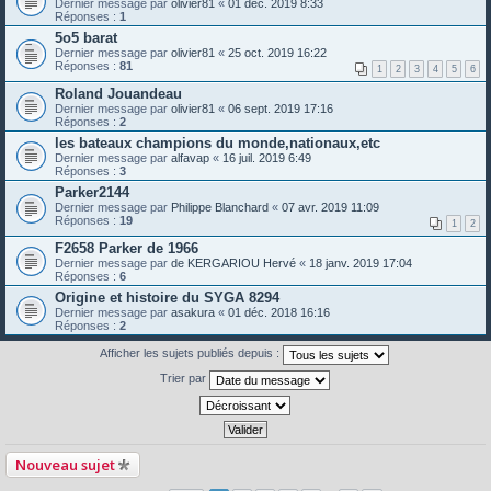
Dernier message par
olivier81
«
01 déc. 2019 8:33
Réponses :
1
5o5 barat
Dernier message par
olivier81
«
25 oct. 2019 16:22
Réponses :
81
1
2
3
4
5
6
Roland Jouandeau
Dernier message par
olivier81
«
06 sept. 2019 17:16
Réponses :
2
les bateaux champions du monde,nationaux,etc
Dernier message par
alfavap
«
16 juil. 2019 6:49
Réponses :
3
Parker2144
Dernier message par
Philippe Blanchard
«
07 avr. 2019 11:09
Réponses :
19
1
2
F2658 Parker de 1966
Dernier message par
de KERGARIOU Hervé
«
18 janv. 2019 17:04
Réponses :
6
Origine et histoire du SYGA 8294
Dernier message par
asakura
«
01 déc. 2018 16:16
Réponses :
2
Afficher les sujets publiés depuis :
Trier par
Nouveau sujet