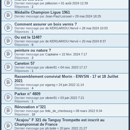
Dernier message par
ptitlucion
«
01 août 2024 12:39
Réponses :
2
Médaille Champion Ligue 1961
Dernier message par
Jean-Paul Lozouet
«
29 mai 2024 18:25
Comment assurer un bois vernis ?
Dernier message par
de KERGARIOU Hervé
«
28 mai 2024 10:03
Réponses :
1
Ou est le 1148?
Dernier message par
de KERGARIOU Hervé
«
20 mai 2024 8:37
Réponses :
6
peinture ou nature ?
Dernier message par
Capitaine
«
22 févr. 2024 7:17
Réponses :
2
Caneton 57
Dernier message par
olivier81
«
04 nov. 2023 17:17
Réponses :
1
Rassemblement convivial Morin - ENVSN - 17 et 18 Juillet
2021
Dernier message par
egareg
«
24 juin 2022 11:14
Réponses :
4
Parker n° 4809
Dernier message par
olivier81
«
03 juin 2022 7:21
Réponses :
1
Rénovation n°321
Dernier message par
felix_de_cherbourg
«
08 mars 2022 9:34
Réponses :
10
"Acajou" F 321 de Tanguy Trompette est inscrit au
Championnat de France
Dernier message par
ph.boite
«
20 janv. 2022 21:27