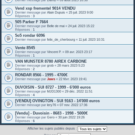
Vend xsp frementel 9014 VENDU
Dernier message par
Alain Dupuis
«
25 juil. 2023 9:00
Réponses :
3
505 Parker F 7664
Dernier message par
Belle de mai
«
24 juil. 2023 15:22
Réponses :
1
5o5 rondar 6096
Dernier message par
felix_de_cherbourg
«
11 juil. 2023 10:31
Vente 8545
Dernier message par
Vincent P.
«
09 avr. 2023 23:17
Réponses :
1
VAN MUNSTER 8780 AIREX CARBONE
Dernier message par
grob
«
28 mars 2023 5:23
Réponses :
2
RONDAR 8566 - 1995 - 4700€
Dernier message par
Jaws
«
22 févr. 2023 19:41
DUVOISIN - SUI 8727 - 1999 - 6'000 euros
Dernier message par
MJD1300
«
29 déc. 2022 11:51
Réponses :
4
[VENDU] OVINGTON - SUI 9163 - 14'000 euros
Dernier message par
lery76
«
07 nov. 2022 17:36
[Vendu] - Duvoisin - 8683 - 1998 - 5000€
Dernier message par
Gero
«
30 juin 2022 19:26
Réponses :
6
Afficher les sujets publiés depuis :