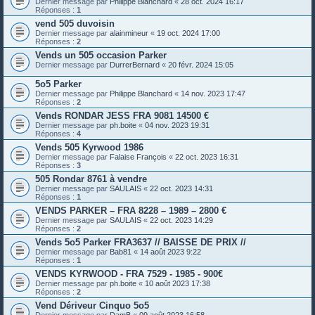
Dernier message par
Philippe Blanchard
«
28 oct. 2024 16:17
Réponses :
1
vend 505 duvoisin
Dernier message par
alainmineur
«
19 oct. 2024 17:00
Réponses :
2
Vends un 505 occasion Parker
Dernier message par
DurrerBernard
«
20 févr. 2024 15:05
5o5 Parker
Dernier message par
Philippe Blanchard
«
14 nov. 2023 17:47
Réponses :
2
Vends RONDAR JESS FRA 9081 14500 €
Dernier message par
ph.boite
«
04 nov. 2023 19:31
Réponses :
4
Vends 505 Kyrwood 1986
Dernier message par
Falaise François
«
22 oct. 2023 16:31
Réponses :
3
505 Rondar 8761 à vendre
Dernier message par
SAULAIS
«
22 oct. 2023 14:31
Réponses :
1
VENDS PARKER – FRA 8228 – 1989 – 2800 €
Dernier message par
SAULAIS
«
22 oct. 2023 14:29
Réponses :
2
Vends 5o5 Parker FRA3637 // BAISSE DE PRIX //
Dernier message par
Bab81
«
14 août 2023 9:22
Réponses :
1
VENDS KYRWOOD - FRA 7529 - 1985 - 900€
Dernier message par
ph.boite
«
10 août 2023 17:38
Réponses :
2
Vend Dériveur Cinquo 5o5
Dernier message par
DamB
«
09 août 2023 16:58