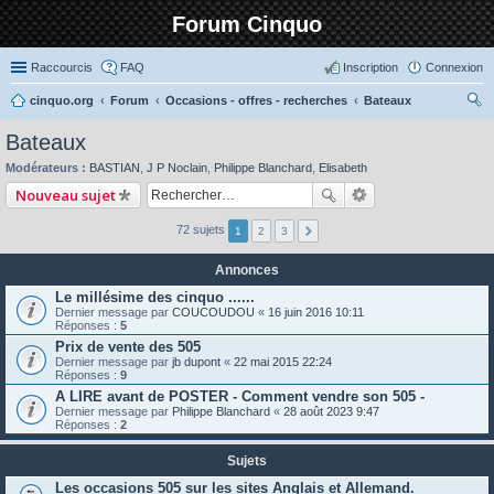
Forum Cinquo
Raccourcis
FAQ
Inscription
Connexion
cinquo.org
Forum
Occasions - offres - recherches
Bateaux
ec
Bateaux
her
Modérateurs :
BASTIAN
,
J P Noclain
,
Philippe Blanchard
,
Elisabeth
ch
Nouveau sujet
er
72 sujets
1
2
3
Annonces
Le millésime des cinquo ......
Dernier message par
COUCOUDOU
«
16 juin 2016 10:11
Réponses :
5
Prix de vente des 505
Dernier message par
jb dupont
«
22 mai 2015 22:24
Réponses :
9
A LIRE avant de POSTER - Comment vendre son 505 -
Dernier message par
Philippe Blanchard
«
28 août 2023 9:47
Réponses :
2
Sujets
Les occasions 505 sur les sites Anglais et Allemand.