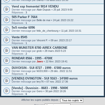
Vend xsp frementel 9014 VENDU
Dernier message par
Alain Dupuis
«
25 juil. 2023 9:00
Réponses :
3
505 Parker F 7664
Dernier message par
Belle de mai
«
24 juil. 2023 15:22
Réponses :
1
5o5 rondar 6096
Dernier message par
felix_de_cherbourg
«
11 juil. 2023 10:31
Vente 8545
Dernier message par
Vincent P.
«
09 avr. 2023 23:17
Réponses :
1
VAN MUNSTER 8780 AIREX CARBONE
Dernier message par
grob
«
28 mars 2023 5:23
Réponses :
2
RONDAR 8566 - 1995 - 4700€
Dernier message par
Jaws
«
22 févr. 2023 19:41
DUVOISIN - SUI 8727 - 1999 - 6'000 euros
Dernier message par
MJD1300
«
29 déc. 2022 11:51
Réponses :
4
[VENDU] OVINGTON - SUI 9163 - 14'000 euros
Dernier message par
lery76
«
07 nov. 2022 17:36
[Vendu] - Duvoisin - 8683 - 1998 - 5000€
Dernier message par
Gero
«
30 juin 2022 19:26
Réponses :
6
Afficher les sujets publiés depuis :