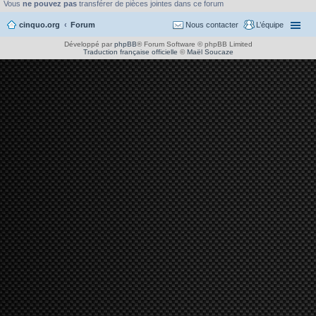
Vous
ne pouvez pas
transférer de pièces jointes dans ce forum
cinquo.org
Forum
Nous contacter
L’équipe
Développé par
phpBB
® Forum Software © phpBB Limited
Traduction française officielle
©
Maël Soucaze