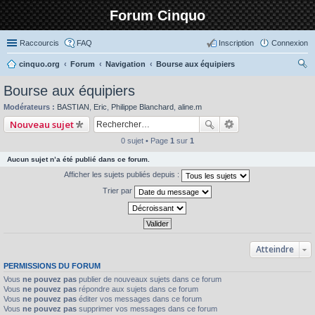
Forum Cinquo
Raccourcis
FAQ
Inscription
Connexion
cinquo.org
Forum
Navigation
Bourse aux équipiers
ec
Bourse aux équipiers
her
Modérateurs :
BASTIAN
,
Eric
,
Philippe Blanchard
,
aline.m
ch
Nouveau sujet
er
0 sujet • Page
1
sur
1
Aucun sujet n’a été publié dans ce forum.
Afficher les sujets publiés depuis :
Trier par
Atteindre
PERMISSIONS DU FORUM
Vous
ne pouvez pas
publier de nouveaux sujets dans ce forum
Vous
ne pouvez pas
répondre aux sujets dans ce forum
Vous
ne pouvez pas
éditer vos messages dans ce forum
Vous
ne pouvez pas
supprimer vos messages dans ce forum