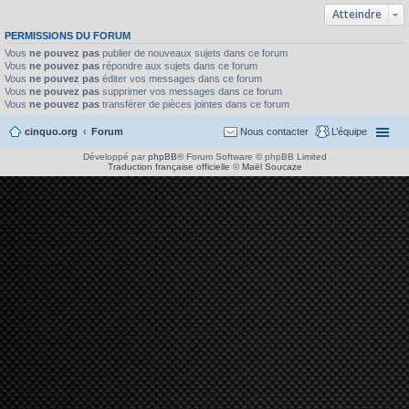
Atteindre
PERMISSIONS DU FORUM
Vous
ne pouvez pas
publier de nouveaux sujets dans ce forum
Vous
ne pouvez pas
répondre aux sujets dans ce forum
Vous
ne pouvez pas
éditer vos messages dans ce forum
Vous
ne pouvez pas
supprimer vos messages dans ce forum
Vous
ne pouvez pas
transférer de pièces jointes dans ce forum
cinquo.org
Forum
Nous contacter
L’équipe
Développé par
phpBB
® Forum Software © phpBB Limited
Traduction française officielle
©
Maël Soucaze