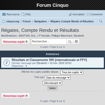
Forum Cinquo
Raccourcis
FAQ
Inscription
Connexion
cinquo.org
Forum
Navigation
Régates, Compte Rendu et Résultats
ec
Régates, Compte Rendu et Résultats
her
Modérateurs :
BASTIAN
,
Eric
,
J P Noclain
,
Philippe Blanchard
,
Elisabeth
ch
Nouveau sujet
er
0 sujet • Page
1
sur
1
Annonces
Résultats et Classements 505 (internationale et FFV)
Dernier message par
Elisabeth
«
10 nov. 2020 18:53
Réponses :
1
Afficher les sujets publiés depuis :
Trier par
Nouveau sujet
0 sujet • Page
1
sur
1