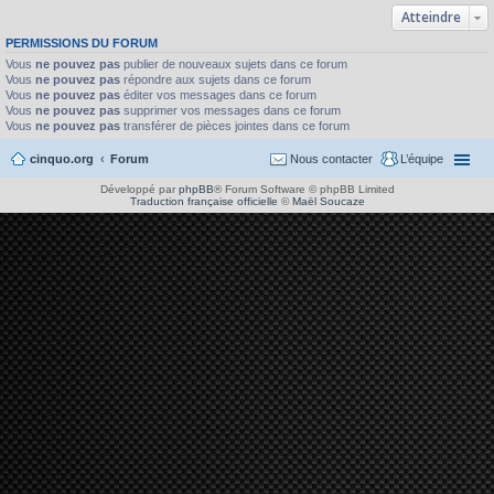
Atteindre
PERMISSIONS DU FORUM
Vous
ne pouvez pas
publier de nouveaux sujets dans ce forum
Vous
ne pouvez pas
répondre aux sujets dans ce forum
Vous
ne pouvez pas
éditer vos messages dans ce forum
Vous
ne pouvez pas
supprimer vos messages dans ce forum
Vous
ne pouvez pas
transférer de pièces jointes dans ce forum
cinquo.org
Forum
Nous contacter
L’équipe
Développé par
phpBB
® Forum Software © phpBB Limited
Traduction française officielle
©
Maël Soucaze