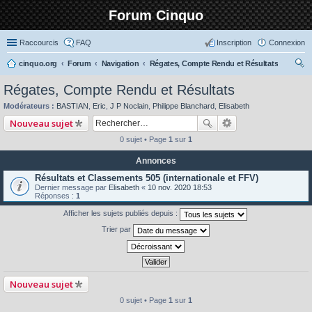
Forum Cinquo
Raccourcis
FAQ
Inscription
Connexion
cinquo.org
Forum
Navigation
Régates, Compte Rendu et Résultats
ec
Régates, Compte Rendu et Résultats
her
Modérateurs :
BASTIAN
,
Eric
,
J P Noclain
,
Philippe Blanchard
,
Elisabeth
ch
Nouveau sujet
er
0 sujet • Page
1
sur
1
Annonces
Résultats et Classements 505 (internationale et FFV)
Dernier message par
Elisabeth
«
10 nov. 2020 18:53
Réponses :
1
Afficher les sujets publiés depuis :
Trier par
Nouveau sujet
0 sujet • Page
1
sur
1