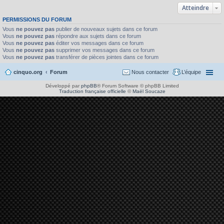
Atteindre
PERMISSIONS DU FORUM
Vous
ne pouvez pas
publier de nouveaux sujets dans ce forum
Vous
ne pouvez pas
répondre aux sujets dans ce forum
Vous
ne pouvez pas
éditer vos messages dans ce forum
Vous
ne pouvez pas
supprimer vos messages dans ce forum
Vous
ne pouvez pas
transférer de pièces jointes dans ce forum
cinquo.org
Forum
Nous contacter
L’équipe
Développé par
phpBB
® Forum Software © phpBB Limited
Traduction française officielle
©
Maël Soucaze