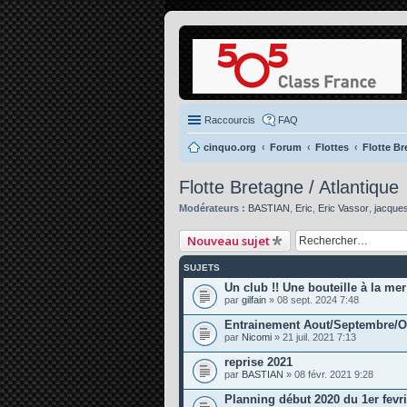
Raccourcis
FAQ
cinquo.org
Forum
Flottes
Flotte Br
Flotte Bretagne / Atlantique
Modérateurs :
BASTIAN
,
Eric
,
Eric Vassor
,
jacque
Nouveau sujet
SUJETS
Un club !! Une bouteille à la mer
par
gilfain
» 08 sept. 2024 7:48
Entrainement Aout/Septembre/O
par
Nicomi
» 21 juil. 2021 7:13
reprise 2021
par
BASTIAN
» 08 févr. 2021 9:28
Planning début 2020 du 1er fevri