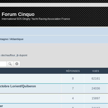
Forum Cinquo
International 5O5 Dinghy Yacht Racing Association France
etagne / Atlantique
s dechauffour
,
jb dupont
RÉPONSES
VUES
8
62161
ctobre Lorient/Quiberon
7
24036
4
15897
er