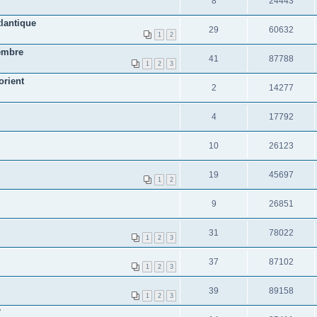
8
24443
tlantique
29
60632
1
2
embre
41
87788
1
2
3
orient
2
14277
4
17792
10
26123
19
45697
1
2
9
26851
31
78022
1
2
3
37
87102
1
2
3
39
89158
1
2
3
7