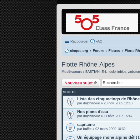
Raccourcis
FAQ
cinquo.org
Forum
Flottes
Flotte R
Flotte Rhône-Alpes
Modérateurs :
BASTIAN
,
Eric
,
dolphinblue
,
zébulon
Nouveau sujet
SUJETS
Liste des cinquocinqs de Rhône
par
dolphinblue
» 23 nov. 2005 12:10
Nos plans d'eau
par
dolphinblue
» 11 févr. 2007 15:47
capitaine
par
buffet
» 02 mars 2009 10:32
Un équipage rhone alpins défit l