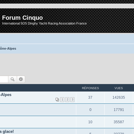
Forum Cinquo
International 5O5 Dinghy Yacht Racing Association France
hône-Alpes
RÉPONSES
VUES
-Alpes
37
142635
1
2
3
0
17791
10
35587
a glace!