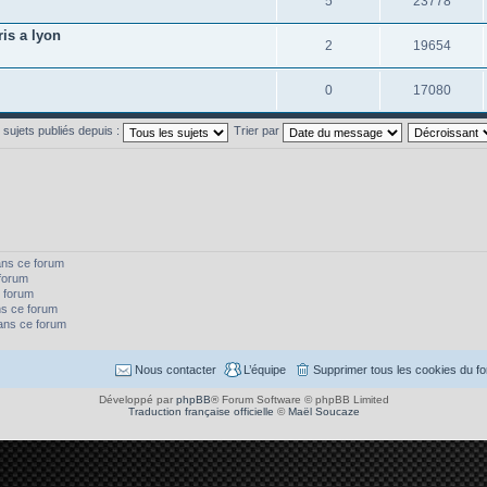
5
23778
is a lyon
2
19654
0
17080
s sujets publiés depuis :
Trier par
ans ce forum
forum
 forum
s ce forum
dans ce forum
Nous contacter
L’équipe
Supprimer tous les cookies du f
Développé par
phpBB
® Forum Software © phpBB Limited
Traduction française officielle
©
Maël Soucaze