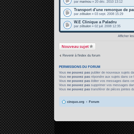
par
marinou
» 20 déc. 2010 13:12
Transport d'une remorque de par
par
zébulon
» 03 sept. 2008 15:29
W.E Clinique a Paladru
par
zébulon
» 02 juil. 2008 12:35
Afficher le
Nouveau sujet
Revenir à l’index du forum
PERMISSIONS DU FORUM
Vous
ne pouvez pas
publier de nouveaux sujets d
Vous
ne pouvez pas
répondre aux sujets dans ce 
Vous
ne pouvez pas
éditer vos messages dans ce
Vous
ne pouvez pas
supprimer vos messages dan
Vous
ne pouvez pas
transférer de pièces jointes 
cinquo.org
Forum