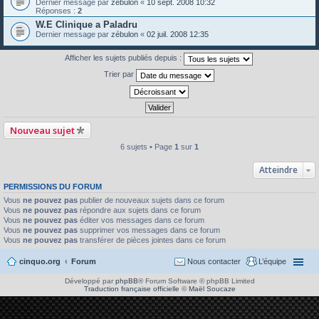
Dernier message par
zébulon
«
10 sept. 2008 10:32
Réponses :
2
W.E Clinique a Paladru
Dernier message par
zébulon
«
02 juil. 2008 12:35
Afficher les sujets publiés depuis :
Trier par
Nouveau sujet
6 sujets • Page
1
sur
1
Atteindre
PERMISSIONS DU FORUM
Vous
ne pouvez pas
publier de nouveaux sujets dans ce forum
Vous
ne pouvez pas
répondre aux sujets dans ce forum
Vous
ne pouvez pas
éditer vos messages dans ce forum
Vous
ne pouvez pas
supprimer vos messages dans ce forum
Vous
ne pouvez pas
transférer de pièces jointes dans ce forum
cinquo.org
Forum
Nous contacter
L’équipe
Développé par
phpBB
® Forum Software © phpBB Limited
Traduction française officielle
©
Maël Soucaze