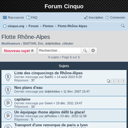
Forum Cinquo
Raccourcis
FAQ
Inscription
Connexion
cinquo.org
Forum
Flottes
Flotte Rhône-Alpes
ec
Flotte Rhône-Alpes
her
Modérateurs :
BASTIAN
,
Eric
,
dolphinblue
,
zébulon
ch
Nouveau sujet
er
6 sujets • Page
1
sur
1
Sujets
Liste des cinquocinqs de Rhône-Alpes
Dernier message par
Bab81
«
14 août 2023 9:29
Réponses :
37
1
2
3
Nos plans d'eau
Dernier message par
dolphinblue
«
11 févr. 2007 15:47
capitaine
Dernier message par
Geert
«
19 déc. 2011 19:47
Réponses :
10
Un équipage rhone alpins défit la glace!
Dernier message par
pti'hobou
«
23 déc. 2010 11:58
Réponses :
5
Transport d'une remorque de paris a lyon