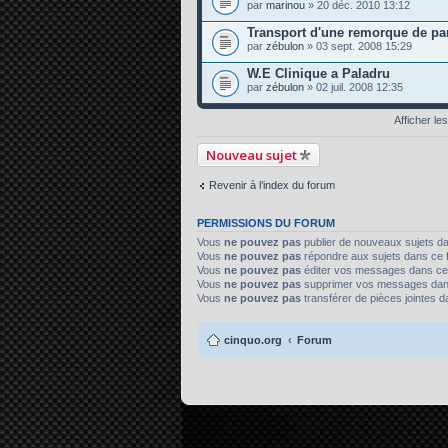
par
marinou
» 20 déc. 2010 13:12
Transport d'une remorque de par
par
zébulon
» 03 sept. 2008 15:29
W.E Clinique a Paladru
par
zébulon
» 02 juil. 2008 12:35
Afficher le
Nouveau sujet
Revenir à l’index du forum
PERMISSIONS DU FORUM
Vous
ne pouvez pas
publier de nouveaux sujets d
Vous
ne pouvez pas
répondre aux sujets dans ce 
Vous
ne pouvez pas
éditer vos messages dans ce
Vous
ne pouvez pas
supprimer vos messages dan
Vous
ne pouvez pas
transférer de pièces jointes 
cinquo.org
Forum