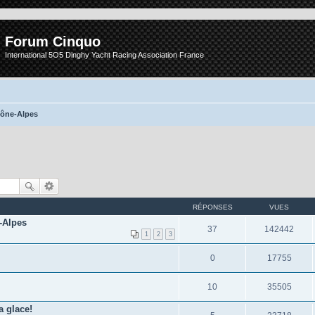
Forum Cinquo
International 5O5 Dinghy Yacht Racing Association France
hône-Alpes
RÉPONSES
VUES
-Alpes
37
142442
1
2
3
0
17755
10
35505
a glace!