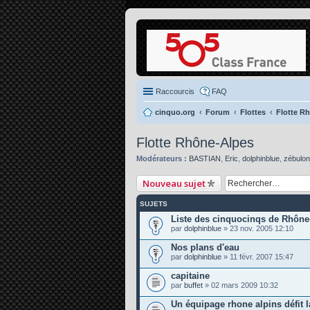
Raccourcis
FAQ
cinquo.org
Forum
Flottes
Flotte R
Flotte Rhône-Alpes
Modérateurs :
BASTIAN
,
Eric
,
dolphinblue
,
zébulon
Nouveau sujet
SUJETS
Liste des cinquocinqs de Rhône
par
dolphinblue
» 23 nov. 2005 12:10
Nos plans d'eau
par
dolphinblue
» 11 févr. 2007 15:47
capitaine
par
buffet
» 02 mars 2009 10:32
Un équipage rhone alpins défit l