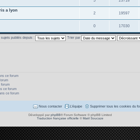
5
23718
is a lyon
2
19597
0
17030
s sujets publiés depuis :
Trier par
ans ce forum
forum
 forum
s ce forum
dans ce forum
Nous contacter
L’équipe
Supprimer tous les cookies du f
Développé par
phpBB
® Forum Software © phpBB Limited
Traduction française officielle
©
Maël Soucaze