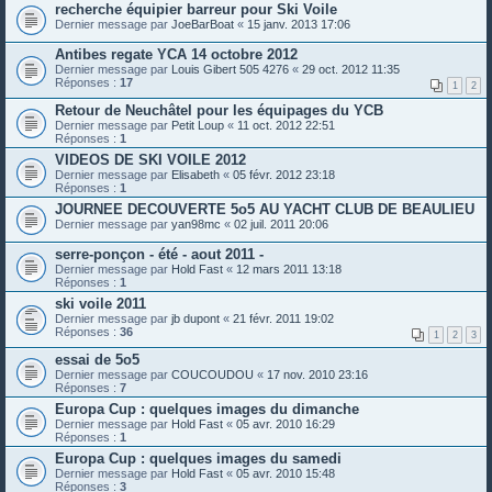
recherche équipier barreur pour Ski Voile
Dernier message par
JoeBarBoat
«
15 janv. 2013 17:06
Antibes regate YCA 14 octobre 2012
Dernier message par
Louis Gibert 505 4276
«
29 oct. 2012 11:35
Réponses :
17
1
2
Retour de Neuchâtel pour les équipages du YCB
Dernier message par
Petit Loup
«
11 oct. 2012 22:51
Réponses :
1
VIDEOS DE SKI VOILE 2012
Dernier message par
Elisabeth
«
05 févr. 2012 23:18
Réponses :
1
JOURNEE DECOUVERTE 5o5 AU YACHT CLUB DE BEAULIEU
Dernier message par
yan98mc
«
02 juil. 2011 20:06
serre-ponçon - été - aout 2011 -
Dernier message par
Hold Fast
«
12 mars 2011 13:18
Réponses :
1
ski voile 2011
Dernier message par
jb dupont
«
21 févr. 2011 19:02
Réponses :
36
1
2
3
essai de 5o5
Dernier message par
COUCOUDOU
«
17 nov. 2010 23:16
Réponses :
7
Europa Cup : quelques images du dimanche
Dernier message par
Hold Fast
«
05 avr. 2010 16:29
Réponses :
1
Europa Cup : quelques images du samedi
Dernier message par
Hold Fast
«
05 avr. 2010 15:48
Réponses :
3