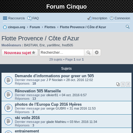
Forum Cinquo
Raccourcis
FAQ
Inscription
Connexion
cinquo.org
Forum
Flottes
Flotte Provence / Côte d'Azur
ec
Flotte Provence / Côte d'Azur
her
Modérateurs :
BASTIAN
,
Eric
,
yan98mc
,
fred505
ch
Nouveau sujet
er
29 sujets • Page
1
sur
1
Sujets
Demande d'informations pour greer un 505
Dernier message par
J P Noclain
«
28 oct. 2016 12:02
Réponses :
18
1
2
Rénovation 505 Marseille
Dernier message par
olivier81
«
04 oct. 2016 6:57
Réponses :
13
photos de l'Europa Cup 2016 Hyères
Dernier message par
serge GUBRI
«
31 mai 2016 11:53
Réponses :
3
ski voile 2016
Dernier message par
glade Mathieu
«
03 févr. 2016 11:34
Réponses :
3
entrainement