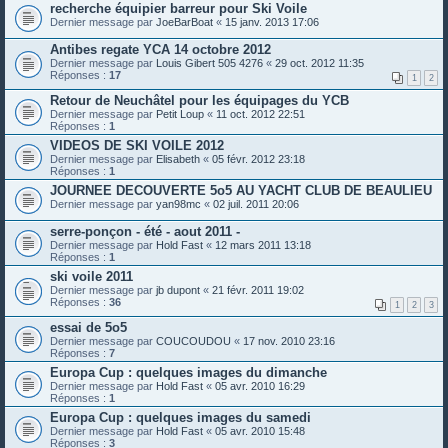
recherche équipier barreur pour Ski Voile
Dernier message par
JoeBarBoat
«
15 janv. 2013 17:06
Antibes regate YCA 14 octobre 2012
Dernier message par
Louis Gibert 505 4276
«
29 oct. 2012 11:35
Réponses :
17
1
2
Retour de Neuchâtel pour les équipages du YCB
Dernier message par
Petit Loup
«
11 oct. 2012 22:51
Réponses :
1
VIDEOS DE SKI VOILE 2012
Dernier message par
Elisabeth
«
05 févr. 2012 23:18
Réponses :
1
JOURNEE DECOUVERTE 5o5 AU YACHT CLUB DE BEAULIEU
Dernier message par
yan98mc
«
02 juil. 2011 20:06
serre-ponçon - été - aout 2011 -
Dernier message par
Hold Fast
«
12 mars 2011 13:18
Réponses :
1
ski voile 2011
Dernier message par
jb dupont
«
21 févr. 2011 19:02
Réponses :
36
1
2
3
essai de 5o5
Dernier message par
COUCOUDOU
«
17 nov. 2010 23:16
Réponses :
7
Europa Cup : quelques images du dimanche
Dernier message par
Hold Fast
«
05 avr. 2010 16:29
Réponses :
1
Europa Cup : quelques images du samedi
Dernier message par
Hold Fast
«
05 avr. 2010 15:48
Réponses :
3