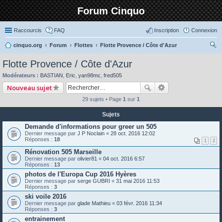
Forum Cinquo
Raccourcis
FAQ
Inscription
Connexion
cinquo.org
Forum
Flottes
Flotte Provence / Côte d'Azur
ec
Flotte Provence / Côte d'Azur
her
Modérateurs :
BASTIAN
,
Eric
,
yan98mc
,
fred505
ch
Nouveau sujet
er
29 sujets • Page
1
sur
1
Sujets
Demande d'informations pour greer un 505
Dernier message par
J P Noclain
«
28 oct. 2016 12:02
Réponses :
18
1
2
Rénovation 505 Marseille
Dernier message par
olivier81
«
04 oct. 2016 6:57
Réponses :
13
photos de l'Europa Cup 2016 Hyères
Dernier message par
serge GUBRI
«
31 mai 2016 11:53
Réponses :
3
ski voile 2016
Dernier message par
glade Mathieu
«
03 févr. 2016 11:34
Réponses :
3
entrainement