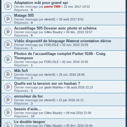
Adaptation mât pour grand spi
Dernier message par
pierre 7999
«
22 nov. 2017 14:12
Réponses :
8
Matage 505
Dernier message par
olivier81
«
30 août 2017 8:51
Réponses :
4
Accastillage 505 Dossier avec photo et schéma
Dernier message par
Gilles Baudry
«
04 déc. 2016 19:57
Réponses :
8
Vidéo dispositif de bloquage Waterat orientation dérive
Dernier message par
FDELISLE
«
02 nov. 2016 15:05
Réponses :
1
Photos de l'accastillage complet Parker 9108 - Craig
Thompson
Dernier message par
FDELISLE
«
02 nov. 2016 15:02
Réponses :
1
Mât 5o5
Dernier message par
olivier81
«
25 oct. 2016 18:08
Réponses :
3
Quelle est la tension sur un hauban ?
Dernier message par
glade Mathieu
«
06 août 2016 22:23
Réponses :
3
enrouleur de foc
Dernier message par
olivier81
«
21 juil. 2016 15:12
Réponses :
3
besoin d'aide...
Dernier message par
Gilles Baudry
«
09 mai 2016 21:00
Réponses :
10
Le double tangon
Dernier message par
Gilles Baudry
«
05 févr. 2016 20:49