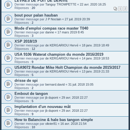
LEVRES DE PUIT DE DERIVE
Dernier message par
Tanguy TROMPETTE
«
22 avr. 2020 16:25
Réponses :
20
1
2
bout pour palan hauban
Dernier message par
J P Noclain
«
27 juil. 2019 20:39
Réponses :
2
Mode d'emploi compas race master T040
Dernier message par
danne
«
17 mars 2019 8:45
Réponses :
3
XSP 2018/19
Dernier message par
de KERGARIOU Hervé
«
18 janv. 2019 18:49
Réponses :
12
USA 9106 Waterat champion du monde 2016/2019
Dernier message par
de KERGARIOU Hervé
«
14 janv. 2019 18:53
Réponses :
9
USA9072 Rondar Mike Holt Champion du monde 2015/2017
Dernier message par
de KERGARIOU Hervé
«
13 janv. 2019 21:33
Réponses :
5
drisse de spi
Dernier message par
bernard.david
«
31 juil. 2018 15:05
Réponses :
2
Embout de tangon
Dernier message par
jb dupont
«
29 avr. 2018 22:27
Réponses :
5
Implantation d'un nouveau mât
Dernier message par
jb dupont
«
29 avr. 2018 22:27
Réponses :
9
How to Balancine & hale bas tangon simple
Dernier message par
olivier81
«
16 avr. 2018 21:54
Réponses :
10