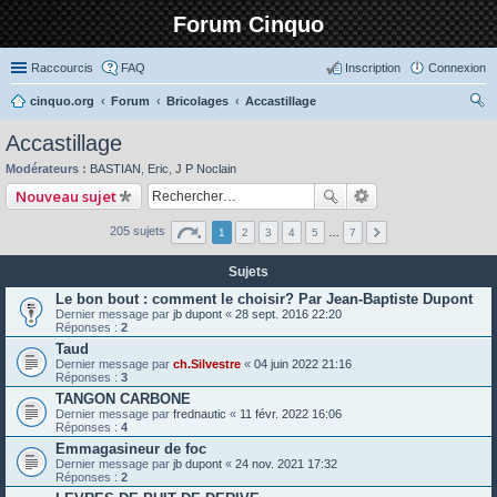
Forum Cinquo
Raccourcis
FAQ
Inscription
Connexion
cinquo.org
Forum
Bricolages
Accastillage
ec
Accastillage
her
Modérateurs :
BASTIAN
,
Eric
,
J P Noclain
ch
Nouveau sujet
er
205 sujets
1
2
3
4
5
…
7
Sujets
Le bon bout : comment le choisir? Par Jean-Baptiste Dupont
Dernier message par
jb dupont
«
28 sept. 2016 22:20
Réponses :
2
Taud
Dernier message par
ch.Silvestre
«
04 juin 2022 21:16
Réponses :
3
TANGON CARBONE
Dernier message par
frednautic
«
11 févr. 2022 16:06
Réponses :
4
Emmagasineur de foc
Dernier message par
jb dupont
«
24 nov. 2021 17:32
Réponses :
2