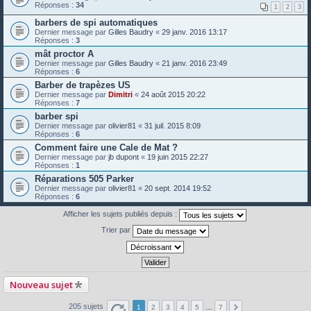
Réponses :
34
1
2
3
barbers de spi automatiques
Dernier message par
Gilles Baudry
«
29 janv. 2016 13:17
Réponses :
3
mât proctor A
Dernier message par
Gilles Baudry
«
21 janv. 2016 23:49
Réponses :
6
Barber de trapèzes US
Dernier message par
Dimitri
«
24 août 2015 20:22
Réponses :
7
barber spi
Dernier message par
olivier81
«
31 juil. 2015 8:09
Réponses :
6
Comment faire une Cale de Mat ?
Dernier message par
jb dupont
«
19 juin 2015 22:27
Réponses :
1
Réparations 505 Parker
Dernier message par
olivier81
«
20 sept. 2014 19:52
Réponses :
6
Afficher les sujets publiés depuis :
Trier par
Nouveau sujet
205 sujets
1
2
3
4
5
…
7