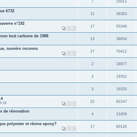
7
25011
nue 6732
12
36363
naverre n°192
17
55348
1
2
gnon tout carbone de 1988
13
38654
nue, numéro inconnu
27
70412
1
2
2
18877
3
19352
3
19320
14
22
82247
15:18
1
2
x de rénovation
4
21659
ue polyester et résine epoxy?
17
60126
1
2