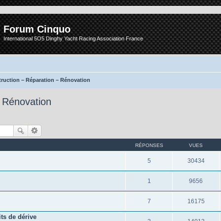
Forum Cinquo
International 5O5 Dinghy Yacht Racing Association France
ruction – Réparation – Rénovation
– Rénovation
RÉPONSES
VUES
5
30434
1
9656
7
16175
ts de dérive