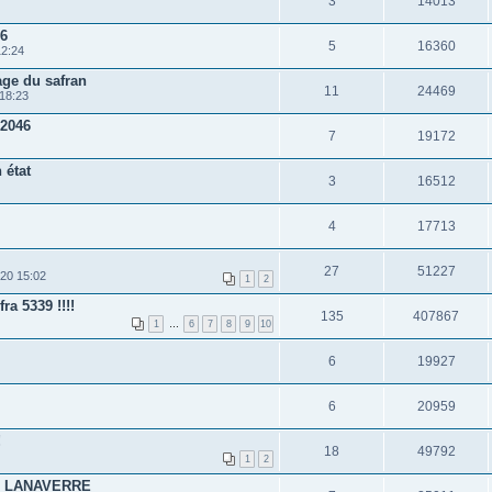
3
14013
36
5
16360
12:24
age du safran
11
24469
 18:23
°2046
7
19172
 état
3
16512
4
17713
27
51227
020 15:02
1
2
ra 5339 !!!!
135
407867
1
…
6
7
8
9
10
6
19927
6
20959
!
18
49792
1
2
5 LANAVERRE