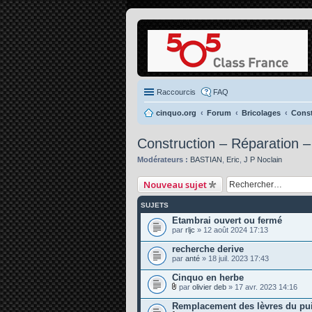
Raccourcis
FAQ
cinquo.org
Forum
Bricolages
Const
Construction – Réparation 
Modérateurs :
BASTIAN
,
Eric
,
J P Noclain
Nouveau sujet
SUJETS
Etambrai ouvert ou fermé
par
rljc
» 12 août 2024 17:13
recherche derive
par
anté
» 18 juil. 2023 17:43
Cinquo en herbe
par
olivier deb
» 17 avr. 2023 14:16
P
i
Remplacement des lèvres du pui
è