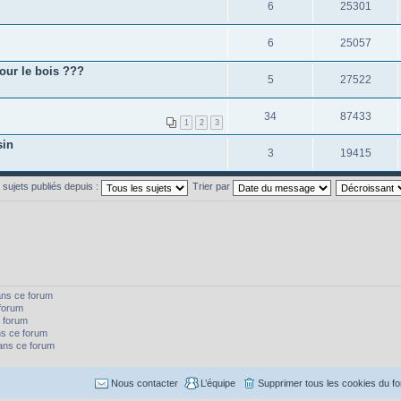
6
25301
6
25057
our le bois ???
5
27522
34
87433
1
2
3
sin
3
19415
s sujets publiés depuis :
Trier par
ans ce forum
forum
 forum
s ce forum
dans ce forum
Nous contacter
L’équipe
Supprimer tous les cookies du f