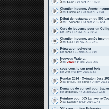
è
j
par
flo2bo
» 24 sept. 2018 15:01
c
P
o
e
i
i
Chantier inconnu, Année incon
s
è
n
j
par
Guslaquen
» 28 août 2017 9:31
c
t
P
o
e
e
i
i
Début de restauration du 505 La
s
s
è
n
j
par
Tryphon83
» 13 sept. 2015 12:35
c
t
P
o
e
e
i
i
Cure de jouvence pour un Colli
s
s
è
n
par
j
EricV
» 12 févr. 2017 19:03
c
t
o
e
e
i
Chantier inconnu, année incon
s
s
n
j
par
Gouli
» 04 nov. 2016 22:07
t
P
o
e
i
i
Réparation polyester
s
è
n
par
danne
» 31 mars 2016 9:04
c
t
e
e
Nouveau Waterat !
s
s
j
par
Jaws
» 14 déc. 2015 9:55
P
o
i
i
sous couche sur pont bois
è
n
par
yves
» 05 févr. 2015 21:55
c
t
e
e
Rondar 2014 - Ovington Jess 20
s
s
j
par
dr cucu (bel 8880)
» 04 nov. 2013 
P
o
i
i
Demande de conseil pour travau
è
n
par
emmanuel27
» 05 août 2014 22:25
c
t
e
e
Peinture pour 505 Lanaverre/Coq
s
s
j
par
Nathan
» 30 juin 2014 12:43
P
o
i
i
505 construction Polonaise