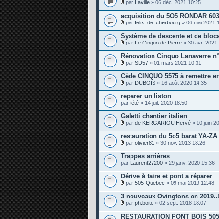
par
Laville
» 06 déc. 2021 10:25
c
P
e
i
acquisition du 5O5 RONDAR 60
s
è
j
par
felix_de_cherbourg
» 06 mai 2021 
c
P
o
e
i
i
Système de descente et de bloc
s
è
n
j
par
Le Cinquo de Pierre
» 30 avr. 2021
c
t
P
o
e
e
i
i
Rénovation Cinquo Lanaverre n
s
s
è
n
j
par
SD57
» 01 mars 2021 10:31
c
t
P
o
e
e
i
i
Cède CINQUO 5575 à remettre en
s
s
è
n
j
par
DUBOIS
» 16 août 2020 14:35
c
t
P
o
e
e
i
i
reparer un liston
s
s
è
n
par
j
tété
» 14 juil. 2020 18:50
c
t
o
e
e
i
Galetti chantier italien
s
s
n
j
par
de KERGARIOU Hervé
» 10 juin 2
t
P
o
e
i
i
restauration du 5o5 barat YA-ZA f
s
è
n
par
olivier81
» 30 nov. 2013 18:26
c
t
P
e
e
i
Trappes arrières
s
s
è
par
j
Laurent27200
» 29 janv. 2020 15:36
c
o
e
i
Dérive à faire et pont a réparer
s
n
j
par
505-Quebec
» 09 mai 2019 12:48
t
P
o
e
i
i
3 nouveaux Ovingtons en 2019..
s
è
n
par
ph.boite
» 02 sept. 2018 18:07
c
t
P
e
e
i
RESTAURATION PONT BOIS 50
s
s