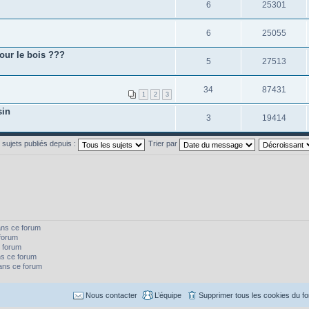
6
25301
6
25055
our le bois ???
5
27513
34
87431
1
2
3
sin
3
19414
s sujets publiés depuis :
Trier par
ans ce forum
forum
 forum
s ce forum
dans ce forum
Nous contacter
L’équipe
Supprimer tous les cookies du f