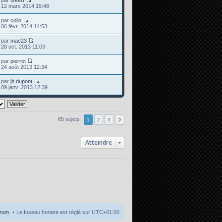
r
s
s
e
r
C
e
12 mars 2014 19:48
e
n
s
u
d
m
o
r
i
a
l
e
e
n
l
e
g
par
collo
t
r
s
s
e
r
C
e
06 févr. 2014 14:53
e
n
s
u
d
m
o
r
i
a
l
e
e
n
l
e
g
par
mac23
t
r
s
s
e
r
C
e
28 oct. 2013 11:03
e
n
s
u
d
m
o
r
i
a
l
e
e
n
l
e
g
par
pierrot
t
r
s
s
e
r
C
e
24 août 2013 12:34
e
n
s
u
d
m
o
r
i
a
l
e
e
n
l
e
g
par
jb dupont
t
r
s
s
e
r
C
e
09 janv. 2013 12:39
e
n
s
u
d
m
o
r
i
a
l
e
e
n
l
e
g
t
r
s
s
e
r
e
e
n
s
u
d
m
r
i
a
l
e
e
65 sujets
l
1
2
3
e
g
t
r
s
e
r
e
e
n
s
d
m
r
i
a
e
e
l
e
Atteindre
g
r
s
e
r
e
n
s
d
m
i
a
e
e
e
g
r
s
r
e
n
s
m
i
a
e
e
g
s
r
e
s
m
a
e
g
s
e
s
orum
Le fuseau horaire est réglé sur
UTC+01:00
a