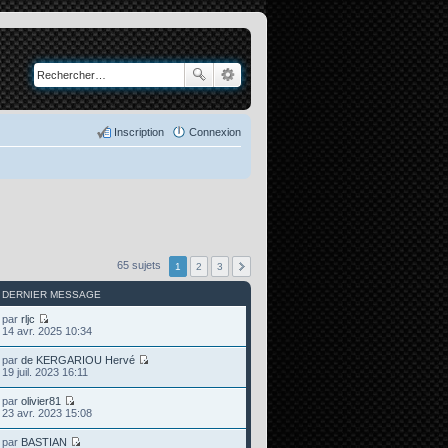
Inscription
Connexion
65 sujets
1
2
3
DERNIER MESSAGE
par
rljc
C
14 avr. 2025 10:34
o
n
par
de KERGARIOU Hervé
s
C
19 juil. 2023 16:11
u
o
l
n
par
olivier81
t
s
C
23 avr. 2023 15:08
e
u
o
r
l
n
l
par
BASTIAN
t
s