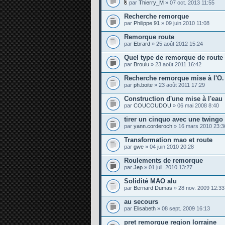
j
par
Thierry_M
» 07 oct. 2013 11:55
c
t
P
o
e
e
i
i
Recherche remorque
s
s
è
n
par
j
Philippe 91
» 09 juin 2010 11:08
c
t
o
e
e
i
Remorque route
s
s
n
par
j
Ebrard
» 25 août 2012 15:24
t
o
e
i
Quel type de remorque de route
s
n
par
Broulu
» 23 août 2011 16:42
t
e
Recherche remorque mise à l'O.
s
par
ph.boite
» 23 août 2011 17:29
Construction d'une mise à l'eau
par
COUCOUDOU
» 06 mai 2008 8:40
tirer un cinquo avec une twingo
par
yann.corderoch
» 16 mars 2010 23:3
Transformation mao et route
par
gwe
» 04 juin 2010 20:28
Roulements de remorque
par
Jep
» 01 juil. 2010 13:27
Solidité MAO alu
par
Bernard Dumas
» 28 nov. 2009 12:33
au secours
par
Elisabeth
» 08 sept. 2009 16:13
pret remorque region lorraine