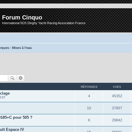
Forum Cinquo
International 5O5 Dinghy Yacht Racing Association France
ques - Mises à l’eau
RÉPONSES
VUES
clage
4
45352
3:07
10
37807
85+C pour 505 ?
6
29842
ult Espace IV