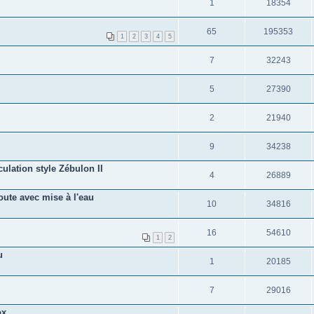
1
18354
65
195353
1
2
3
4
5
7
32243
5
27390
2
21940
9
34238
ulation style Zébulon II
4
26889
oute avec mise à l'eau
10
34816
16
54610
1
2
u
1
20185
7
29016
ox