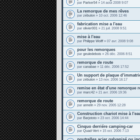
par
Parker54
» 14 août 2008 9:07
La remorque de mes rêves
par
zébulon
» 10 oct. 2006 12:46
fabrication mise a l'eau
par
olivier001
» 21 juil. 2008 9:51
mise à l'eau
par
Philippe Wolff
» 07 avr. 2008 9:08
pour les remorques
par
geuledebois
» 26 déc. 2006 8:51
remorque de route
par
canabae
» 11 déc. 2006 17:52
Un support de plaque d’immatric
par
zébulon
» 13 nov. 2006 16:17
remise en état d'une remorque r
par
marc42
» 21 avr. 2006 19:36
remorque de route
par
anneln
» 29 nov. 2005 12:28
Construction chariot mise à l'ea
par
Barjototo
» 23 oct. 2006 14:44
Cinquo derriére camping-car
par
Quad-Vert
» 15 oct. 2006 7:13
poutrelles acier galvanisé ou in