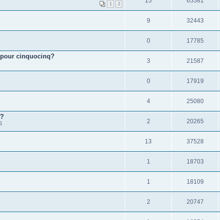
15
65581
1
2
9
32443
0
17785
 pour cinquocinq?
3
21587
0
17919
4
25080
 ?
2
20265
6
13
37528
1
18703
1
18109
2
20747