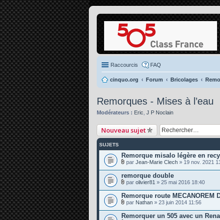
Raccourcis
FAQ
cinquo.org
Forum
Bricolages
Remor
Remorques - Mises à l’eau
Modérateurs :
Eric
,
J P Noclain
Nouveau sujet
SUJETS
Remorque misalo légère en recy
par
Jean-Marie Clech
» 19 nov. 2021 1
P
i
remorque double
è
par
olivier81
» 25 mai 2016 18:40
c
P
e
i
Remorque route MECANOREM D1
s
è
j
par
Nathan
» 23 juin 2014 11:56
c
P
o
e
i
i
Remorquer un 505 avec un Rena
s
è
n