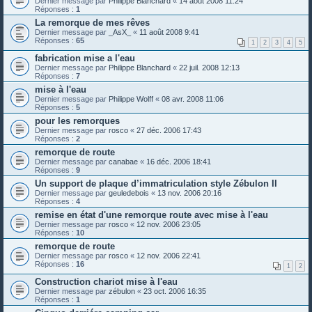
Dernier message par
Philippe Blanchard
«
14 août 2008 11:24
Réponses :
1
La remorque de mes rêves
Dernier message par
_AsX_
«
11 août 2008 9:41
Réponses :
65
1
2
3
4
5
fabrication mise a l'eau
Dernier message par
Philippe Blanchard
«
22 juil. 2008 12:13
Réponses :
7
mise à l'eau
Dernier message par
Philippe Wolff
«
08 avr. 2008 11:06
Réponses :
5
pour les remorques
Dernier message par
rosco
«
27 déc. 2006 17:43
Réponses :
2
remorque de route
Dernier message par
canabae
«
16 déc. 2006 18:41
Réponses :
9
Un support de plaque d’immatriculation style Zébulon II
Dernier message par
geuledebois
«
13 nov. 2006 20:16
Réponses :
4
remise en état d'une remorque route avec mise à l'eau
Dernier message par
rosco
«
12 nov. 2006 23:05
Réponses :
10
remorque de route
Dernier message par
rosco
«
12 nov. 2006 22:41
Réponses :
16
1
2
Construction chariot mise à l'eau
Dernier message par
zébulon
«
23 oct. 2006 16:35
Réponses :
1