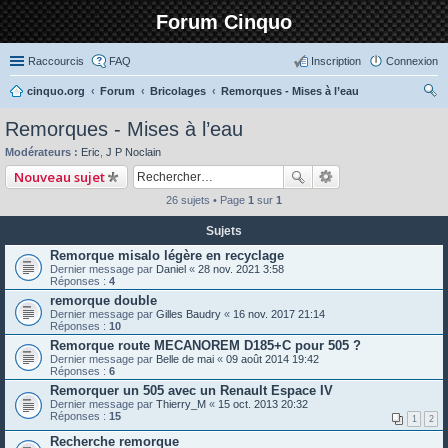
Forum Cinquo
Raccourcis
FAQ
Inscription
Connexion
cinquo.org
Forum
Bricolages
Remorques - Mises à l’eau
ec
Remorques - Mises à l’eau
her
Modérateurs :
Eric
,
J P Noclain
ch
Nouveau sujet
er
26 sujets • Page
1
sur
1
Sujets
Remorque misalo légère en recyclage
Dernier message par
Daniel
«
28 nov. 2021 3:58
Réponses :
4
remorque double
Dernier message par
Gilles Baudry
«
16 nov. 2017 21:14
Réponses :
10
Remorque route MECANOREM D185+C pour 505 ?
Dernier message par
Belle de mai
«
09 août 2014 19:42
Réponses :
6
Remorquer un 505 avec un Renault Espace IV
Dernier message par
Thierry_M
«
15 oct. 2013 20:32
Réponses :
15
1
2
Recherche remorque