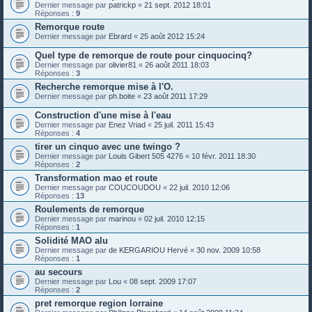
Dernier message par
patrickp
«
21 sept. 2012 18:01
Réponses :
9
Remorque route
Dernier message par
Ebrard
«
25 août 2012 15:24
Quel type de remorque de route pour cinquocinq?
Dernier message par
olivier81
«
26 août 2011 18:03
Réponses :
3
Recherche remorque mise à l'O.
Dernier message par
ph.boite
«
23 août 2011 17:29
Construction d'une mise à l'eau
Dernier message par
Enez Vriad
«
25 juil. 2011 15:43
Réponses :
4
tirer un cinquo avec une twingo ?
Dernier message par
Louis Gibert 505 4276
«
10 févr. 2011 18:30
Réponses :
2
Transformation mao et route
Dernier message par
COUCOUDOU
«
22 juil. 2010 12:06
Réponses :
13
Roulements de remorque
Dernier message par
marinou
«
02 juil. 2010 12:15
Réponses :
1
Solidité MAO alu
Dernier message par
de KERGARIOU Hervé
«
30 nov. 2009 10:58
Réponses :
1
au secours
Dernier message par
Lou
«
08 sept. 2009 17:07
Réponses :
2
pret remorque region lorraine