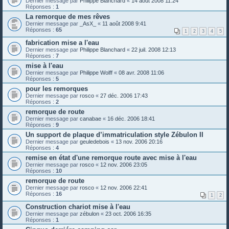
Dernier message par
Philippe Blanchard
«
14 août 2008 11:24
Réponses :
1
La remorque de mes rêves
Dernier message par
_AsX_
«
11 août 2008 9:41
Réponses :
65
1
2
3
4
5
fabrication mise a l'eau
Dernier message par
Philippe Blanchard
«
22 juil. 2008 12:13
Réponses :
7
mise à l'eau
Dernier message par
Philippe Wolff
«
08 avr. 2008 11:06
Réponses :
5
pour les remorques
Dernier message par
rosco
«
27 déc. 2006 17:43
Réponses :
2
remorque de route
Dernier message par
canabae
«
16 déc. 2006 18:41
Réponses :
9
Un support de plaque d’immatriculation style Zébulon II
Dernier message par
geuledebois
«
13 nov. 2006 20:16
Réponses :
4
remise en état d'une remorque route avec mise à l'eau
Dernier message par
rosco
«
12 nov. 2006 23:05
Réponses :
10
remorque de route
Dernier message par
rosco
«
12 nov. 2006 22:41
Réponses :
16
1
2
Construction chariot mise à l'eau
Dernier message par
zébulon
«
23 oct. 2006 16:35
Réponses :
1