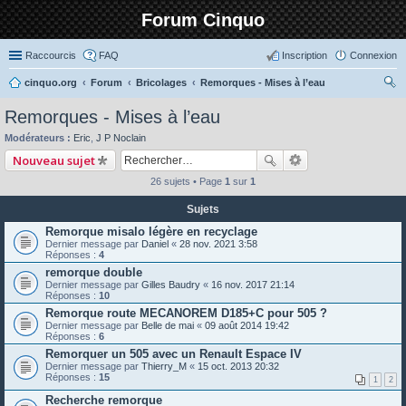
Forum Cinquo
Raccourcis
FAQ
Inscription
Connexion
cinquo.org
Forum
Bricolages
Remorques - Mises à l’eau
ec
Remorques - Mises à l’eau
her
Modérateurs :
Eric
,
J P Noclain
ch
Nouveau sujet
er
26 sujets • Page
1
sur
1
Sujets
Remorque misalo légère en recyclage
Dernier message par
Daniel
«
28 nov. 2021 3:58
Réponses :
4
remorque double
Dernier message par
Gilles Baudry
«
16 nov. 2017 21:14
Réponses :
10
Remorque route MECANOREM D185+C pour 505 ?
Dernier message par
Belle de mai
«
09 août 2014 19:42
Réponses :
6
Remorquer un 505 avec un Renault Espace IV
Dernier message par
Thierry_M
«
15 oct. 2013 20:32
Réponses :
15
1
2
Recherche remorque