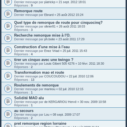
Dernier message par
patrickp
«
21 sept. 2012 18:01
Réponses :
9
Remorque route
Dernier message par
Ebrard
«
25 août 2012 15:24
Quel type de remorque de route pour cinquocinq?
Dernier message par
olivier81
«
26 août 2011 18:03
Réponses :
3
Recherche remorque mise à l'O.
Dernier message par
ph.boite
«
23 août 2011 17:29
Construction d'une mise à l'eau
Dernier message par
Enez Vriad
«
25 juil. 2011 15:43
Réponses :
4
tirer un cinquo avec une twingo ?
Dernier message par
Louis Gibert 505 4276
«
10 févr. 2011 18:30
Réponses :
2
Transformation mao et route
Dernier message par
COUCOUDOU
«
22 juil. 2010 12:06
Réponses :
13
Roulements de remorque
Dernier message par
marinou
«
02 juil. 2010 12:15
Réponses :
1
Solidité MAO alu
Dernier message par
de KERGARIOU Hervé
«
30 nov. 2009 10:58
Réponses :
1
au secours
Dernier message par
Lou
«
08 sept. 2009 17:07
Réponses :
2
pret remorque region lorraine