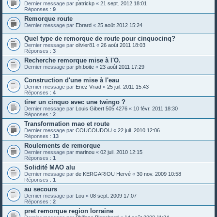
Dernier message par
patrickp
«
21 sept. 2012 18:01
Réponses :
9
Remorque route
Dernier message par
Ebrard
«
25 août 2012 15:24
Quel type de remorque de route pour cinquocinq?
Dernier message par
olivier81
«
26 août 2011 18:03
Réponses :
3
Recherche remorque mise à l'O.
Dernier message par
ph.boite
«
23 août 2011 17:29
Construction d'une mise à l'eau
Dernier message par
Enez Vriad
«
25 juil. 2011 15:43
Réponses :
4
tirer un cinquo avec une twingo ?
Dernier message par
Louis Gibert 505 4276
«
10 févr. 2011 18:30
Réponses :
2
Transformation mao et route
Dernier message par
COUCOUDOU
«
22 juil. 2010 12:06
Réponses :
13
Roulements de remorque
Dernier message par
marinou
«
02 juil. 2010 12:15
Réponses :
1
Solidité MAO alu
Dernier message par
de KERGARIOU Hervé
«
30 nov. 2009 10:58
Réponses :
1
au secours
Dernier message par
Lou
«
08 sept. 2009 17:07
Réponses :
2
pret remorque region lorraine