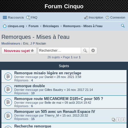
Forum Cinquo
Raccourcis
FAQ
Inscription
Connexion
cinquo.org
Forum
Bricolages
Remorques - Mises à l’eau
ec
Remorques - Mises à l’eau
her
Modérateurs :
Eric
,
J P Noclain
ch
Nouveau sujet
er
26 sujets • Page
1
sur
1
Sujets
Remorque misalo légère en recyclage
Dernier message par
Daniel
«
28 nov. 2021 3:58
Réponses :
4
remorque double
Dernier message par
Gilles Baudry
«
16 nov. 2017 21:14
Réponses :
10
Remorque route MECANOREM D185+C pour 505 ?
Dernier message par
Belle de mai
«
09 août 2014 19:42
Réponses :
6
Remorquer un 505 avec un Renault Espace IV
Dernier message par
Thierry_M
«
15 oct. 2013 20:32
Réponses :
15
1
2
Recherche remorque