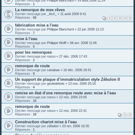
Dernier message par
Philippe Blanchard
«
14 août 2008 11:24
Réponses :
1
La remorque de mes rêves
Dernier message par
_AsX_
«
11 août 2008 9:41
Réponses :
65
1
2
3
4
5
fabrication mise a l'eau
Dernier message par
Philippe Blanchard
«
22 juil. 2008 12:13
Réponses :
7
mise à l'eau
Dernier message par
Philippe Wolff
«
08 avr. 2008 11:06
Réponses :
5
pour les remorques
Dernier message par
rosco
«
27 déc. 2006 17:43
Réponses :
2
remorque de route
Dernier message par
canabae
«
16 déc. 2006 18:41
Réponses :
9
Un support de plaque d’immatriculation style Zébulon II
Dernier message par
geuledebois
«
13 nov. 2006 20:16
Réponses :
4
remise en état d'une remorque route avec mise à l'eau
Dernier message par
rosco
«
12 nov. 2006 23:05
Réponses :
10
remorque de route
Dernier message par
rosco
«
12 nov. 2006 22:41
Réponses :
16
1
2
Construction chariot mise à l'eau
Dernier message par
zébulon
«
23 oct. 2006 16:35
Réponses :
1