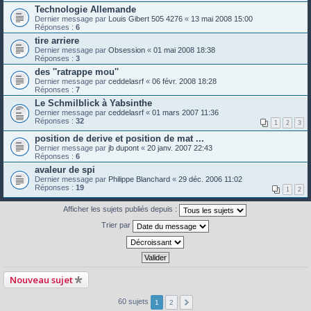
Technologie Allemande
Dernier message par
Louis Gibert 505 4276
«
13 mai 2008 15:00
Réponses :
6
tire arriere
Dernier message par
Obsession
«
01 mai 2008 18:38
Réponses :
3
des ''ratrappe mou''
Dernier message par
ceddelasrf
«
06 févr. 2008 18:28
Réponses :
7
Le Schmilblick à Yabsinthe
Dernier message par
ceddelasrf
«
01 mars 2007 11:36
Réponses :
32
1
2
3
position de derive et position de mat ...
Dernier message par
jb dupont
«
20 janv. 2007 22:43
Réponses :
6
avaleur de spi
Dernier message par
Philippe Blanchard
«
29 déc. 2006 11:02
Réponses :
19
1
2
Afficher les sujets publiés depuis :
Trier par
Nouveau sujet
60 sujets
1
2