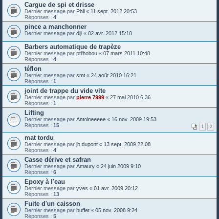
Cargue de spi et drisse
Dernier message par
Phil
«
11 sept. 2012 20:53
Réponses :
4
pince a manchonner
Dernier message par
diji
«
02 avr. 2012 15:10
Barbers automatique de trapèze
Dernier message par
pti'hobou
«
07 mars 2011 10:48
Réponses :
4
téflon
Dernier message par
smt
«
24 août 2010 16:21
Réponses :
1
joint de trappe du vide vite
Dernier message par
pierre 7999
«
27 mai 2010 6:36
Réponses :
1
Lifting
Dernier message par
Antoineeeee
«
16 nov. 2009 19:53
Réponses :
15
1
2
mat tordu
Dernier message par
jb dupont
«
13 sept. 2009 22:08
Réponses :
4
Casse dérive et safran
Dernier message par
Amaury
«
24 juin 2009 9:10
Réponses :
6
Epoxy à l'eau
Dernier message par
yves
«
01 avr. 2009 20:12
Réponses :
13
Fuite d'un caisson
Dernier message par
buffet
«
05 nov. 2008 9:24
Réponses :
5