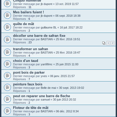
Cinquo numérisé
Dernier message par
jb dupont
«
13 oct. 2019 11:57
Réponses :
11
Mes bailers fuient !
Dernier message par
jb dupont
«
06 sept. 2018 18:38
Réponses :
6
quête de mât
Dernier message par
guillaume BL
«
16 juil. 2017 18:22
Réponses :
2
décoller une barre de safran fixe
Dernier message par
BASTIAN
«
25 févr. 2016 19:51
Réponses :
23
1
2
transformer un safran
Dernier message par
BASTIAN
«
25 févr. 2016 19:47
Réponses :
4
choix d'un taud
Dernier message par
yan98mc
«
25 juin 2015 11:00
Réponses :
3
pont bois de parker
Dernier message par
yves
«
06 janv. 2015 21:57
Réponses :
7
peinture faux bois
Dernier message par
Belle de mai
«
30 sept. 2013 19:02
Réponses :
1
peut on reparer une barre de fleche
Dernier message par
samuel
«
30 juin 2013 20:32
Réponses :
2
Floteur de tête de mât
Dernier message par
BASTIAN
«
06 déc. 2012 8:34
Réponses :
3