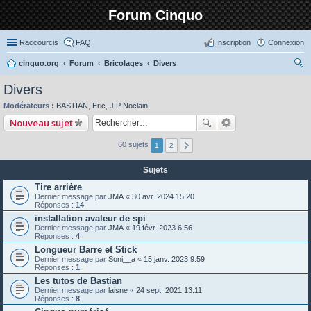
Forum Cinquo
Raccourcis
FAQ
Inscription
Connexion
cinquo.org
Forum
Bricolages
Divers
ec
Divers
her
Modérateurs :
BASTIAN
,
Eric
,
J P Noclain
ch
Nouveau sujet
er
60 sujets
1
2
Sujets
Tire arrière
Dernier message par
JMA
«
30 avr. 2024 15:20
Réponses :
14
installation avaleur de spi
Dernier message par
JMA
«
19 févr. 2023 6:56
Réponses :
4
Longueur Barre et Stick
Dernier message par
Soni__a
«
15 janv. 2023 9:59
Réponses :
1
Les tutos de Bastian
Dernier message par
laisne
«
24 sept. 2021 13:11
Réponses :
8