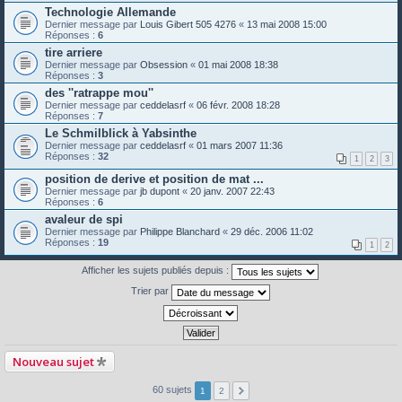
Technologie Allemande
Dernier message par
Louis Gibert 505 4276
«
13 mai 2008 15:00
Réponses :
6
tire arriere
Dernier message par
Obsession
«
01 mai 2008 18:38
Réponses :
3
des ''ratrappe mou''
Dernier message par
ceddelasrf
«
06 févr. 2008 18:28
Réponses :
7
Le Schmilblick à Yabsinthe
Dernier message par
ceddelasrf
«
01 mars 2007 11:36
Réponses :
32
1
2
3
position de derive et position de mat ...
Dernier message par
jb dupont
«
20 janv. 2007 22:43
Réponses :
6
avaleur de spi
Dernier message par
Philippe Blanchard
«
29 déc. 2006 11:02
Réponses :
19
1
2
Afficher les sujets publiés depuis :
Trier par
Nouveau sujet
60 sujets
1
2