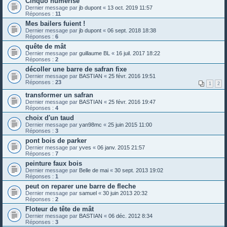
Cinquo numérisé
Dernier message par
jb dupont
«
13 oct. 2019 11:57
Réponses :
11
Mes bailers fuient !
Dernier message par
jb dupont
«
06 sept. 2018 18:38
Réponses :
6
quête de mât
Dernier message par
guillaume BL
«
16 juil. 2017 18:22
Réponses :
2
décoller une barre de safran fixe
Dernier message par
BASTIAN
«
25 févr. 2016 19:51
Réponses :
23
1
2
transformer un safran
Dernier message par
BASTIAN
«
25 févr. 2016 19:47
Réponses :
4
choix d'un taud
Dernier message par
yan98mc
«
25 juin 2015 11:00
Réponses :
3
pont bois de parker
Dernier message par
yves
«
06 janv. 2015 21:57
Réponses :
7
peinture faux bois
Dernier message par
Belle de mai
«
30 sept. 2013 19:02
Réponses :
1
peut on reparer une barre de fleche
Dernier message par
samuel
«
30 juin 2013 20:32
Réponses :
2
Floteur de tête de mât
Dernier message par
BASTIAN
«
06 déc. 2012 8:34
Réponses :
3