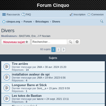
Forum Cinquo
Raccourcis
FAQ
Inscription
Connexion
cinquo.org
Forum
Bricolages
Divers
ec
Divers
her
Modérateurs :
BASTIAN
,
Eric
,
J P Noclain
ch
Nouveau sujet
er
60 sujets
1
2
Sujets
Tire arrière
Dernier message par
JMA
«
30 avr. 2024 15:20
Réponses :
14
installation avaleur de spi
Dernier message par
JMA
«
19 févr. 2023 6:56
Réponses :
4
Longueur Barre et Stick
Dernier message par
Soni__a
«
15 janv. 2023 9:59
Réponses :
1
Les tutos de Bastian
Dernier message par
laisne
«
24 sept. 2021 13:11
Réponses :
8