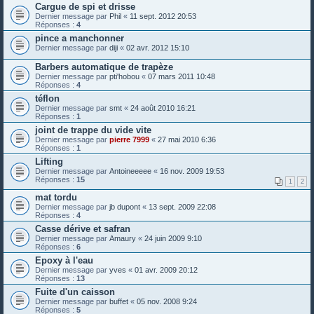
Cargue de spi et drisse
Dernier message par
Phil
«
11 sept. 2012 20:53
Réponses :
4
pince a manchonner
Dernier message par
diji
«
02 avr. 2012 15:10
Barbers automatique de trapèze
Dernier message par
pti'hobou
«
07 mars 2011 10:48
Réponses :
4
téflon
Dernier message par
smt
«
24 août 2010 16:21
Réponses :
1
joint de trappe du vide vite
Dernier message par
pierre 7999
«
27 mai 2010 6:36
Réponses :
1
Lifting
Dernier message par
Antoineeeee
«
16 nov. 2009 19:53
Réponses :
15
1
2
mat tordu
Dernier message par
jb dupont
«
13 sept. 2009 22:08
Réponses :
4
Casse dérive et safran
Dernier message par
Amaury
«
24 juin 2009 9:10
Réponses :
6
Epoxy à l'eau
Dernier message par
yves
«
01 avr. 2009 20:12
Réponses :
13
Fuite d'un caisson
Dernier message par
buffet
«
05 nov. 2008 9:24
Réponses :
5