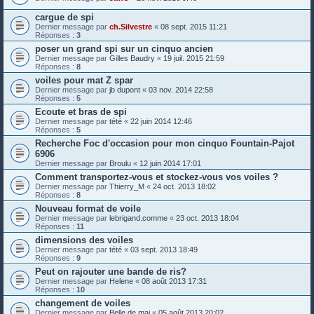
cargue de spi
Dernier message par
ch.Silvestre
«
08 sept. 2015 11:21
Réponses :
3
poser un grand spi sur un cinquo ancien
Dernier message par
Gilles Baudry
«
19 juil. 2015 21:59
Réponses :
8
voiles pour mat Z spar
Dernier message par
jb dupont
«
03 nov. 2014 22:58
Réponses :
5
Ecoute et bras de spi
Dernier message par
tété
«
22 juin 2014 12:46
Réponses :
5
Recherche Foc d'occasion pour mon cinquo Fountain-Pajot
6906
Dernier message par
Broulu
«
12 juin 2014 17:01
Comment transportez-vous et stockez-vous vos voiles ?
Dernier message par
Thierry_M
«
24 oct. 2013 18:02
Réponses :
8
Nouveau format de voile
Dernier message par
lebrigand.comme
«
23 oct. 2013 18:04
Réponses :
11
dimensions des voiles
Dernier message par
tété
«
03 sept. 2013 18:49
Réponses :
9
Peut on rajouter une bande de ris?
Dernier message par
Helene
«
08 août 2013 17:31
Réponses :
10
changement de voiles
Dernier message par
Belle de mai
«
05 août 2013 20:02