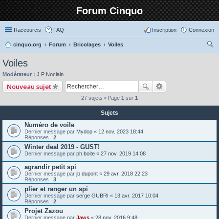
Forum Cinquo
Raccourcis
FAQ
Inscription
Connexion
cinquo.org
Forum
Bricolages
Voiles
ec
Voiles
her
Modérateur :
J P Noclain
ch
Nouveau sujet
er
27 sujets • Page
1
sur
1
Sujets
Numéro de voile
Dernier message par
Mydop
«
12 nov. 2023 18:44
Réponses :
2
Winter deal 2019 - GUST!
Dernier message par
ph.boite
«
27 nov. 2019 14:08
agrandir petit spi
Dernier message par
jb dupont
«
29 avr. 2018 22:23
Réponses :
3
plier et ranger un spi
Dernier message par
serge GUBRI
«
13 avr. 2017 10:04
Réponses :
2
Projet Zazou
Dernier message par
Jaws
«
28 nov. 2016 9:48