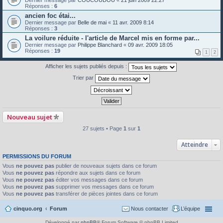
Réponses :
6
ancien foc étai...
Dernier message par
Belle de mai
«
11 avr. 2009 8:14
Réponses :
3
La voilure réduite - l'article de Marcel mis en forme par...
Dernier message par
Philippe Blanchard
«
09 avr. 2009 18:05
Réponses :
19
1
2
Afficher les sujets publiés depuis :
Trier par
Nouveau sujet
27 sujets • Page
1
sur
1
Atteindre
PERMISSIONS DU FORUM
Vous
ne pouvez pas
publier de nouveaux sujets dans ce forum
Vous
ne pouvez pas
répondre aux sujets dans ce forum
Vous
ne pouvez pas
éditer vos messages dans ce forum
Vous
ne pouvez pas
supprimer vos messages dans ce forum
Vous
ne pouvez pas
transférer de pièces jointes dans ce forum
cinquo.org
Forum
Nous contacter
L’équipe
Développé par
phpBB
® Forum Software © phpBB Limited