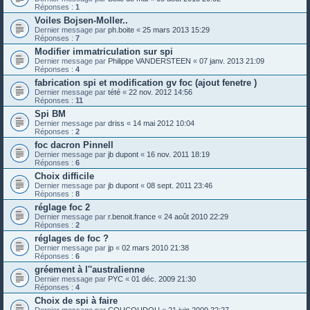
Réponses :
1
Voiles Bojsen-Moller..
Dernier message par
ph.boite
«
25 mars 2013 15:29
Réponses :
7
Modifier immatriculation sur spi
Dernier message par
Philippe VANDERSTEEN
«
07 janv. 2013 21:09
Réponses :
4
fabrication spi et modification gv foc (ajout fenetre )
Dernier message par
tété
«
22 nov. 2012 14:56
Réponses :
11
Spi BM
Dernier message par
driss
«
14 mai 2012 10:04
Réponses :
2
foc dacron Pinnell
Dernier message par
jb dupont
«
16 nov. 2011 18:19
Réponses :
6
Choix difficile
Dernier message par
jb dupont
«
08 sept. 2011 23:46
Réponses :
8
réglage foc 2
Dernier message par
r.benoit.france
«
24 août 2010 22:29
Réponses :
2
réglages de foc ?
Dernier message par
jp
«
02 mars 2010 21:38
Réponses :
6
gréement à l''australienne
Dernier message par
PYC
«
01 déc. 2009 21:30
Réponses :
4
Choix de spi à faire
Dernier message par
COUCOUDOU
«
21 juin 2009 22:27