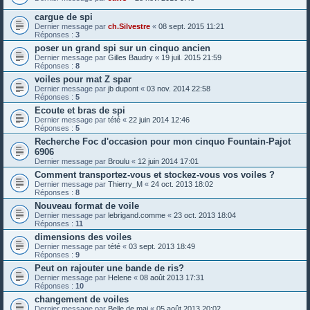
cargue de spi
Dernier message par
ch.Silvestre
«
08 sept. 2015 11:21
Réponses :
3
poser un grand spi sur un cinquo ancien
Dernier message par
Gilles Baudry
«
19 juil. 2015 21:59
Réponses :
8
voiles pour mat Z spar
Dernier message par
jb dupont
«
03 nov. 2014 22:58
Réponses :
5
Ecoute et bras de spi
Dernier message par
tété
«
22 juin 2014 12:46
Réponses :
5
Recherche Foc d'occasion pour mon cinquo Fountain-Pajot
6906
Dernier message par
Broulu
«
12 juin 2014 17:01
Comment transportez-vous et stockez-vous vos voiles ?
Dernier message par
Thierry_M
«
24 oct. 2013 18:02
Réponses :
8
Nouveau format de voile
Dernier message par
lebrigand.comme
«
23 oct. 2013 18:04
Réponses :
11
dimensions des voiles
Dernier message par
tété
«
03 sept. 2013 18:49
Réponses :
9
Peut on rajouter une bande de ris?
Dernier message par
Helene
«
08 août 2013 17:31
Réponses :
10
changement de voiles
Dernier message par
Belle de mai
«
05 août 2013 20:02