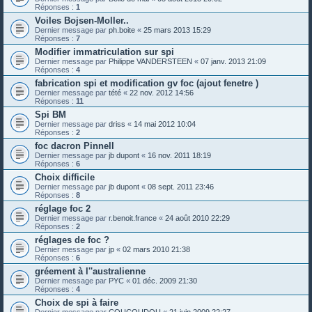
Réponses :
1
Voiles Bojsen-Moller..
Dernier message par
ph.boite
«
25 mars 2013 15:29
Réponses :
7
Modifier immatriculation sur spi
Dernier message par
Philippe VANDERSTEEN
«
07 janv. 2013 21:09
Réponses :
4
fabrication spi et modification gv foc (ajout fenetre )
Dernier message par
tété
«
22 nov. 2012 14:56
Réponses :
11
Spi BM
Dernier message par
driss
«
14 mai 2012 10:04
Réponses :
2
foc dacron Pinnell
Dernier message par
jb dupont
«
16 nov. 2011 18:19
Réponses :
6
Choix difficile
Dernier message par
jb dupont
«
08 sept. 2011 23:46
Réponses :
8
réglage foc 2
Dernier message par
r.benoit.france
«
24 août 2010 22:29
Réponses :
2
réglages de foc ?
Dernier message par
jp
«
02 mars 2010 21:38
Réponses :
6
gréement à l''australienne
Dernier message par
PYC
«
01 déc. 2009 21:30
Réponses :
4
Choix de spi à faire
Dernier message par
COUCOUDOU
«
21 juin 2009 22:27