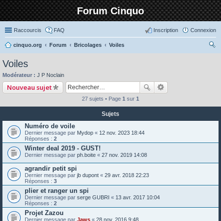
Forum Cinquo
Raccourcis
FAQ
Inscription
Connexion
cinquo.org
Forum
Bricolages
Voiles
ec
Voiles
her
Modérateur :
J P Noclain
ch
Nouveau sujet
er
27 sujets • Page
1
sur
1
Sujets
Numéro de voile
Dernier message par
Mydop
«
12 nov. 2023 18:44
Réponses :
2
Winter deal 2019 - GUST!
Dernier message par
ph.boite
«
27 nov. 2019 14:08
agrandir petit spi
Dernier message par
jb dupont
«
29 avr. 2018 22:23
Réponses :
3
plier et ranger un spi
Dernier message par
serge GUBRI
«
13 avr. 2017 10:04
Réponses :
2
Projet Zazou
Dernier message par
Jaws
«
28 nov. 2016 9:48