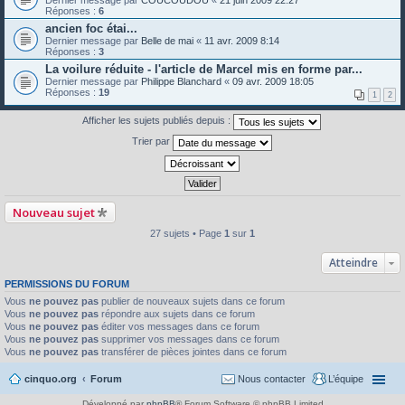
Réponses :
6
ancien foc étai...
Dernier message par
Belle de mai
«
11 avr. 2009 8:14
Réponses :
3
La voilure réduite - l'article de Marcel mis en forme par...
Dernier message par
Philippe Blanchard
«
09 avr. 2009 18:05
Réponses :
19
1
2
Afficher les sujets publiés depuis :
Trier par
Nouveau sujet
27 sujets • Page
1
sur
1
Atteindre
PERMISSIONS DU FORUM
Vous
ne pouvez pas
publier de nouveaux sujets dans ce forum
Vous
ne pouvez pas
répondre aux sujets dans ce forum
Vous
ne pouvez pas
éditer vos messages dans ce forum
Vous
ne pouvez pas
supprimer vos messages dans ce forum
Vous
ne pouvez pas
transférer de pièces jointes dans ce forum
cinquo.org
Forum
Nous contacter
L’équipe
Développé par
phpBB
® Forum Software © phpBB Limited