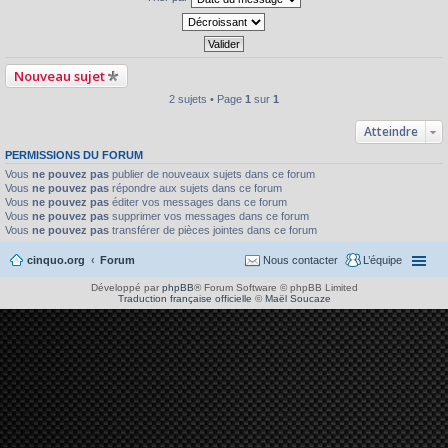
Nouveau sujet
2 sujets • Page
1
sur
1
Atteindre
PERMISSIONS DU FORUM
Vous
ne pouvez pas
publier de nouveaux sujets dans ce forum
Vous
ne pouvez pas
répondre aux sujets dans ce forum
Vous
ne pouvez pas
éditer vos messages dans ce forum
Vous
ne pouvez pas
supprimer vos messages dans ce forum
Vous
ne pouvez pas
transférer de pièces jointes dans ce forum
cinquo.org
Forum
Nous contacter
L’équipe
Développé par
phpBB
® Forum Software © phpBB Limited
Traduction française officielle
©
Maël Soucaze