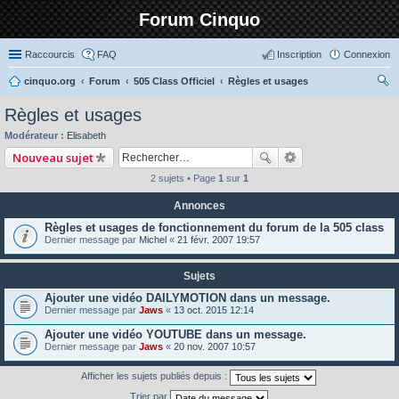
Forum Cinquo
Raccourcis
FAQ
Inscription
Connexion
cinquo.org
Forum
505 Class Officiel
Règles et usages
ec
Règles et usages
her
Modérateur :
Elisabeth
ch
Nouveau sujet
er
2 sujets • Page
1
sur
1
Annonces
Règles et usages de fonctionnement du forum de la 505 class
Dernier message par
Michel
«
21 févr. 2007 19:57
Sujets
Ajouter une vidéo DAILYMOTION dans un message.
Dernier message par
Jaws
«
13 oct. 2015 12:14
Ajouter une vidéo YOUTUBE dans un message.
Dernier message par
Jaws
«
20 nov. 2007 10:57
Afficher les sujets publiés depuis :
Trier par