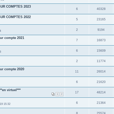
SUR COMPTES 2023
6
40328
SUR COMPTES 2022
5
23165
2
9194
4
r compte 2021
7
16873
6
15609
3
2
11774
r compte 2020
11
26014
6
21620
n virtuel***
17
48214
1
2
6
21364
19 15:32
8
25574