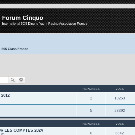
Forum Cinquo
International 5O5 Dinghy Yacht Racing Association France
505 Class France
RÉPONSES
VUES
r 2012
2
18253
5
23392
RÉPONSES
VUES
R LES COMPTES 2024
0
6642
9:01