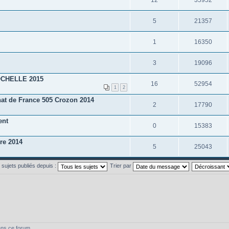
5
21357
1
16350
3
19096
CHELLE 2015
16
52954
1
2
at de France 505 Crozon 2014
2
17790
ent
0
15383
re 2014
5
25043
s sujets publiés depuis :
Trier par
ans ce forum