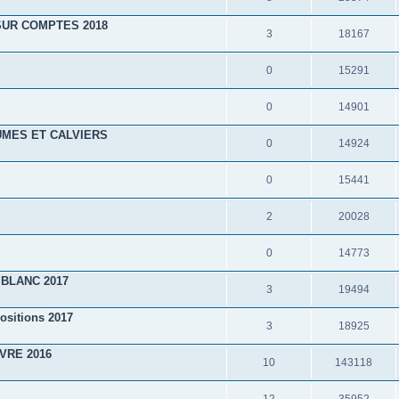
SUR COMPTES 2018
3
18167
0
15291
0
14901
UMES ET CALVIERS
0
14924
0
15441
2
20028
0
14773
BLANC 2017
3
19494
positions 2017
3
18925
VRE 2016
10
143118
12
35952