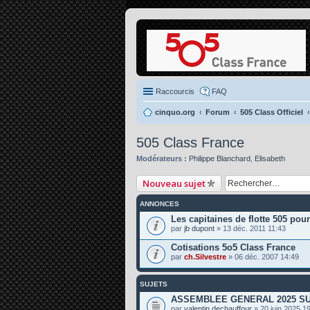
Raccourcis
FAQ
cinquo.org
Forum
505 Class Officiel
505 Class France
Modérateurs :
Philippe Blanchard
,
Elisabeth
Nouveau sujet
ANNONCES
Les capitaines de flotte 505 pou
par
jb dupont
» 13 déc. 2011 11:43
Cotisations 5o5 Class France
par
ch.Silvestre
» 06 déc. 2007 14:49
SUJETS
ASSEMBLEE GENERAL 2025 SU
par
valentin dechauffour
» 20 juin 2025 1