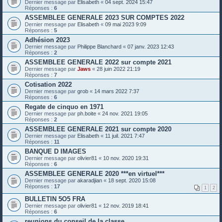
Dernier message par
Elisabeth
«
04 sept. 2024 15:47
Réponses :
6
ASSEMBLEE GENERALE 2023 SUR COMPTES 2022
Dernier message par
Elisabeth
«
09 mai 2023 9:09
Réponses :
5
Adhésion 2023
Dernier message par
Philippe Blanchard
«
07 janv. 2023 12:43
Réponses :
2
ASSEMBLEE GENERALE 2022 sur compte 2021
Dernier message par
Jaws
«
28 juin 2022 21:19
Réponses :
7
Cotisation 2022
Dernier message par
grob
«
14 mars 2022 7:37
Réponses :
6
Regate de cinquo en 1971
Dernier message par
ph.boite
«
24 nov. 2021 19:05
Réponses :
2
ASSEMBLEE GENERALE 2021 sur compte 2020
Dernier message par
Elisabeth
«
11 juil. 2021 7:47
Réponses :
11
BANQUE D IMAGES
Dernier message par
olivier81
«
10 nov. 2020 19:31
Réponses :
6
ASSEMBLEE GENERALE 2020 ***en virtuel***
Dernier message par
akaradjian
«
18 sept. 2020 15:08
Réponses :
17
1
2
BULLETIN 5O5 FRA
Dernier message par
olivier81
«
12 nov. 2019 18:41
Réponses :
6
reunions du conseil de la classe