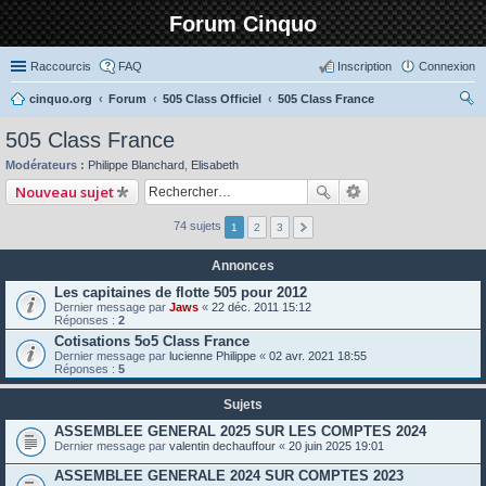
Forum Cinquo
Raccourcis
FAQ
Inscription
Connexion
cinquo.org
Forum
505 Class Officiel
505 Class France
ec
505 Class France
her
Modérateurs :
Philippe Blanchard
,
Elisabeth
ch
Nouveau sujet
er
74 sujets
1
2
3
Annonces
Les capitaines de flotte 505 pour 2012
Dernier message par
Jaws
«
22 déc. 2011 15:12
Réponses :
2
Cotisations 5o5 Class France
Dernier message par
lucienne Philippe
«
02 avr. 2021 18:55
Réponses :
5
Sujets
ASSEMBLEE GENERAL 2025 SUR LES COMPTES 2024
Dernier message par
valentin dechauffour
«
20 juin 2025 19:01
ASSEMBLEE GENERALE 2024 SUR COMPTES 2023