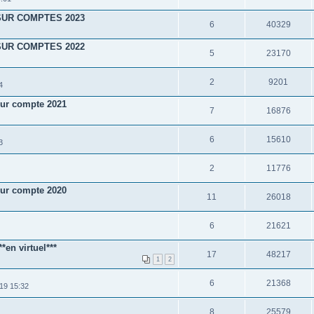
SUR COMPTES 2023
6
40329
SUR COMPTES 2022
5
23170
2
9201
4
r compte 2021
7
16876
6
15610
3
2
11776
r compte 2020
11
26018
6
21621
n virtuel***
17
48217
1
2
6
21368
19 15:32
8
25579