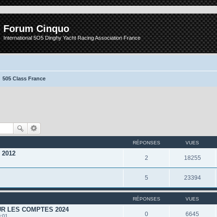
Forum Cinquo
International 5O5 Dinghy Yacht Racing Association France
505 Class France
RÉPONSES
VUES
r 2012
2
18255
5
23394
RÉPONSES
VUES
R LES COMPTES 2024
0
6645
9:01