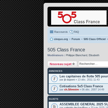
Raccourcis
FAQ
cinquo.org
Forum
505 Class Officiel
505 Class France
Modérateurs :
Philippe Blanchard
,
Elisabeth
Nouveau sujet
ANNONCES
Les capitaines de flotte 505 pou
par
jb dupont
» 13 déc. 2011 11:43
Cotisations 5o5 Class France
par
ch.Silvestre
» 06 déc. 2007 14:49
SUJETS
ASSEMBLEE GENERAL 2025 SU
par
valentin dechauffour
» 20 juin 2025 1