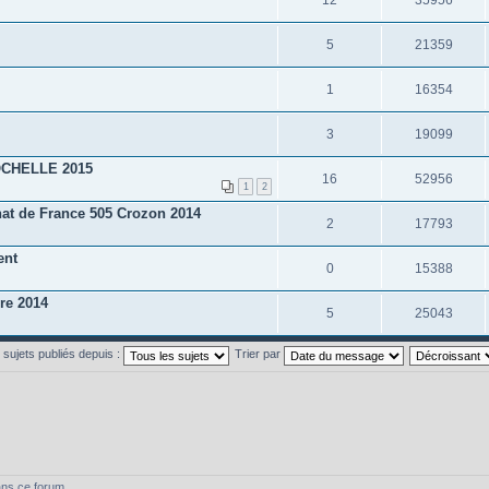
5
21359
1
16354
3
19099
CHELLE 2015
16
52956
1
2
at de France 505 Crozon 2014
2
17793
ent
0
15388
re 2014
5
25043
s sujets publiés depuis :
Trier par
ans ce forum