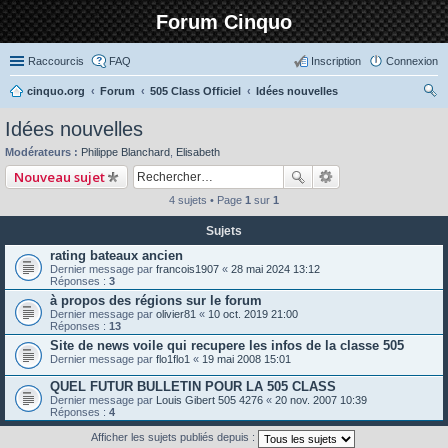
Forum Cinquo
Raccourcis
FAQ
Inscription
Connexion
cinquo.org
Forum
505 Class Officiel
Idées nouvelles
ec
Idées nouvelles
her
Modérateurs :
Philippe Blanchard
,
Elisabeth
ch
Nouveau sujet
er
4 sujets • Page
1
sur
1
Sujets
rating bateaux ancien
Dernier message par
francois1907
«
28 mai 2024 13:12
Réponses :
3
à propos des régions sur le forum
Dernier message par
olivier81
«
10 oct. 2019 21:00
Réponses :
13
Site de news voile qui recupere les infos de la classe 505
Dernier message par
flo1flo1
«
19 mai 2008 15:01
QUEL FUTUR BULLETIN POUR LA 505 CLASS
Dernier message par
Louis Gibert 505 4276
«
20 nov. 2007 10:39
Réponses :
4
Afficher les sujets publiés depuis :