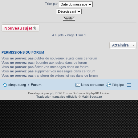
Trier par
Nouveau sujet
4 sujets • Page
1
sur
1
Atteindre
PERMISSIONS DU FORUM
Vous
ne pouvez pas
publier de nouveaux sujets dans ce forum
Vous
ne pouvez pas
répondre aux sujets dans ce forum
Vous
ne pouvez pas
éditer vos messages dans ce forum
Vous
ne pouvez pas
supprimer vos messages dans ce forum
Vous
ne pouvez pas
transférer de pièces jointes dans ce forum
cinquo.org
Forum
Nous contacter
L’équipe
Développé par
phpBB
® Forum Software © phpBB Limited
Traduction française officielle
©
Maël Soucaze