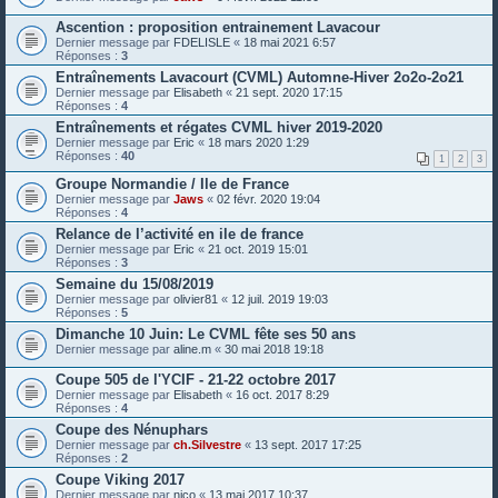
Ascention : proposition entrainement Lavacour
Dernier message par
FDELISLE
«
18 mai 2021 6:57
Réponses :
3
Entraînements Lavacourt (CVML) Automne-Hiver 2o2o-2o21
Dernier message par
Elisabeth
«
21 sept. 2020 17:15
Réponses :
4
Entraînements et régates CVML hiver 2019-2020
Dernier message par
Eric
«
18 mars 2020 1:29
Réponses :
40
1
2
3
Groupe Normandie / Ile de France
Dernier message par
Jaws
«
02 févr. 2020 19:04
Réponses :
4
Relance de l’activité en ile de france
Dernier message par
Eric
«
21 oct. 2019 15:01
Réponses :
3
Semaine du 15/08/2019
Dernier message par
olivier81
«
12 juil. 2019 19:03
Réponses :
5
Dimanche 10 Juin: Le CVML fête ses 50 ans
Dernier message par
aline.m
«
30 mai 2018 19:18
Coupe 505 de l'YCIF - 21-22 octobre 2017
Dernier message par
Elisabeth
«
16 oct. 2017 8:29
Réponses :
4
Coupe des Nénuphars
Dernier message par
ch.Silvestre
«
13 sept. 2017 17:25
Réponses :
2
Coupe Viking 2017
Dernier message par
nico
«
13 mai 2017 10:37