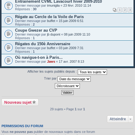
Entrainement CVML Lavacourt hiver 2009-2010
Dernier message par
tmuniglia
«
23 févr. 2010 11:14
Réponses :
30
1
2
3
Régate au Cercle de la Voile de Paris
Dernier message par
buffet
«
15 juin 2009 6:51
Réponses :
2
Coupe Gwezer au CVP
Dernier message par
jb dupont
«
08 juin 2009 11:10
Réponses :
1
Régates du 150è Anniversaire
Dernier message par
buffet
«
03 juin 2009 7:31
Réponses :
1
Où navigue-t-on à Paris...
Dernier message par
Jaws
«
17 avr. 2007 8:13
Afficher les sujets publiés depuis :
Trier par
Nouveau sujet
29 sujets • Page
1
sur
1
Atteindre
PERMISSIONS DU FORUM
Vous
ne pouvez pas
publier de nouveaux sujets dans ce forum