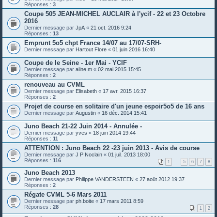
Réponses :
3
Coupe 505 JEAN-MICHEL AUCLAIR à l'ycif - 22 et 23 Octobre
2016
Dernier message par
JpA
«
21 oct. 2016 9:24
Réponses :
13
Emprunt 5o5 chpt France 14/07 au 17/07-SRH-
Dernier message par
Hartout Flore
«
01 juin 2016 16:40
Coupe de le Seine - 1er Mai - YCIF
Dernier message par
aline.m
«
02 mai 2015 15:45
Réponses :
2
renouveau au CVML
Dernier message par
Elisabeth
«
17 avr. 2015 16:37
Réponses :
2
Projet de course en solitaire d'un jeune espoir5o5 de 16 ans
Dernier message par
Augustin
«
16 déc. 2014 15:41
Juno Beach 21-22 Juin 2014 - Annulée -
Dernier message par
yves
«
18 juin 2014 19:44
Réponses :
11
ATTENTION : Juno Beach 22 -23 juin 2013 - Avis de course
Dernier message par
J P Noclain
«
01 juil. 2013 18:00
Réponses :
116
1
…
5
6
7
8
Juno Beach 2013
Dernier message par
Philippe VANDERSTEEN
«
27 août 2012 19:37
Réponses :
2
Régate CVML 5-6 Mars 2011
Dernier message par
ph.boite
«
17 mars 2011 8:59
Réponses :
28
1
2