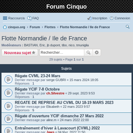
Forum Cinquo
Raccourcis
FAQ
Inscription
Connexion
cinquo.org
Forum
Flottes
Flotte Normandie / Ile de France
ec
Flotte Normandie / Ile de France
her
Modérateurs :
BASTIAN
,
Eric
,
jb dupont
,
tibo
,
nico
,
tmuniglia
ch
Nouveau sujet
er
29 sujets • Page
1
sur
1
Sujets
Régate CVML 23-24 Mars
Dernier message par
serge GUBRI
«
15 mars 2024 18:05
Réponses :
1
Régate YCIF 7-8 Octobre
Dernier message par
ch.Silvestre
«
29 sept. 2023 9:53
Réponses :
1
REGATE DE REPRISE AU CVML DU 18-19 MARS 2023
Dernier message par
Elisabeth
«
22 mars 2023 9:57
Réponses :
5
Régate d'ouverture YCIF dimanche 27 Mars 2022
Dernier message par
aline.m
«
24 mars 2022 22:00
Entraînement d'hiver à Lavacourt (CVML) 2022
Dernier message par
Jaws
«
04 févr. 2022 11:50