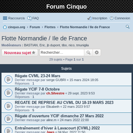
Forum Cinquo
Raccourcis
FAQ
Inscription
Connexion
cinquo.org
Forum
Flottes
Flotte Normandie / Ile de France
ec
Flotte Normandie / Ile de France
her
Modérateurs :
BASTIAN
,
Eric
,
jb dupont
,
tibo
,
nico
,
tmuniglia
ch
Nouveau sujet
er
29 sujets • Page
1
sur
1
Sujets
Régate CVML 23-24 Mars
Dernier message par
serge GUBRI
«
15 mars 2024 18:05
Réponses :
1
Régate YCIF 7-8 Octobre
Dernier message par
ch.Silvestre
«
29 sept. 2023 9:53
Réponses :
1
REGATE DE REPRISE AU CVML DU 18-19 MARS 2023
Dernier message par
Elisabeth
«
22 mars 2023 9:57
Réponses :
5
Régate d'ouverture YCIF dimanche 27 Mars 2022
Dernier message par
aline.m
«
24 mars 2022 22:00
Entraînement d'hiver à Lavacourt (CVML) 2022
Dernier message par
Jaws
«
04 févr. 2022 11:50