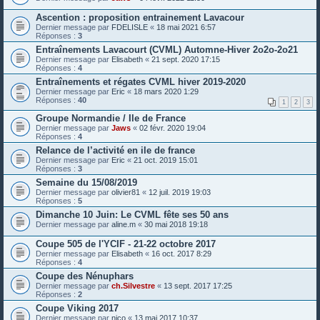
Ascention : proposition entrainement Lavacour
Dernier message par
FDELISLE
«
18 mai 2021 6:57
Réponses :
3
Entraînements Lavacourt (CVML) Automne-Hiver 2o2o-2o21
Dernier message par
Elisabeth
«
21 sept. 2020 17:15
Réponses :
4
Entraînements et régates CVML hiver 2019-2020
Dernier message par
Eric
«
18 mars 2020 1:29
Réponses :
40
1
2
3
Groupe Normandie / Ile de France
Dernier message par
Jaws
«
02 févr. 2020 19:04
Réponses :
4
Relance de l’activité en ile de france
Dernier message par
Eric
«
21 oct. 2019 15:01
Réponses :
3
Semaine du 15/08/2019
Dernier message par
olivier81
«
12 juil. 2019 19:03
Réponses :
5
Dimanche 10 Juin: Le CVML fête ses 50 ans
Dernier message par
aline.m
«
30 mai 2018 19:18
Coupe 505 de l'YCIF - 21-22 octobre 2017
Dernier message par
Elisabeth
«
16 oct. 2017 8:29
Réponses :
4
Coupe des Nénuphars
Dernier message par
ch.Silvestre
«
13 sept. 2017 17:25
Réponses :
2
Coupe Viking 2017
Dernier message par
nico
«
13 mai 2017 10:37