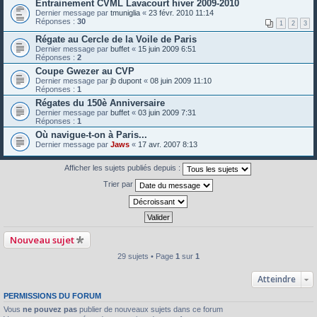
Entrainement CVML Lavacourt hiver 2009-2010
Dernier message par
tmuniglia
«
23 févr. 2010 11:14
Réponses :
30
1
2
3
Régate au Cercle de la Voile de Paris
Dernier message par
buffet
«
15 juin 2009 6:51
Réponses :
2
Coupe Gwezer au CVP
Dernier message par
jb dupont
«
08 juin 2009 11:10
Réponses :
1
Régates du 150è Anniversaire
Dernier message par
buffet
«
03 juin 2009 7:31
Réponses :
1
Où navigue-t-on à Paris...
Dernier message par
Jaws
«
17 avr. 2007 8:13
Afficher les sujets publiés depuis :
Trier par
Nouveau sujet
29 sujets • Page
1
sur
1
Atteindre
PERMISSIONS DU FORUM
Vous
ne pouvez pas
publier de nouveaux sujets dans ce forum