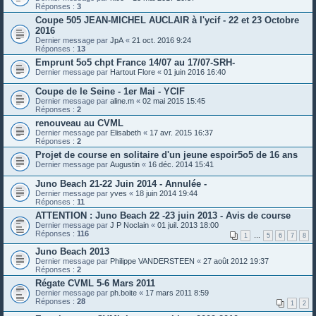
Réponses :
3
Coupe 505 JEAN-MICHEL AUCLAIR à l'ycif - 22 et 23 Octobre
2016
Dernier message par
JpA
«
21 oct. 2016 9:24
Réponses :
13
Emprunt 5o5 chpt France 14/07 au 17/07-SRH-
Dernier message par
Hartout Flore
«
01 juin 2016 16:40
Coupe de le Seine - 1er Mai - YCIF
Dernier message par
aline.m
«
02 mai 2015 15:45
Réponses :
2
renouveau au CVML
Dernier message par
Elisabeth
«
17 avr. 2015 16:37
Réponses :
2
Projet de course en solitaire d'un jeune espoir5o5 de 16 ans
Dernier message par
Augustin
«
16 déc. 2014 15:41
Juno Beach 21-22 Juin 2014 - Annulée -
Dernier message par
yves
«
18 juin 2014 19:44
Réponses :
11
ATTENTION : Juno Beach 22 -23 juin 2013 - Avis de course
Dernier message par
J P Noclain
«
01 juil. 2013 18:00
Réponses :
116
1
…
5
6
7
8
Juno Beach 2013
Dernier message par
Philippe VANDERSTEEN
«
27 août 2012 19:37
Réponses :
2
Régate CVML 5-6 Mars 2011
Dernier message par
ph.boite
«
17 mars 2011 8:59
Réponses :
28
1
2