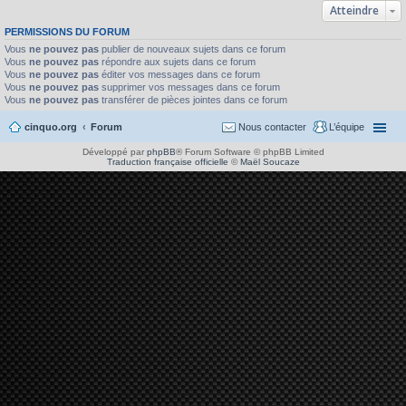
Atteindre
PERMISSIONS DU FORUM
Vous
ne pouvez pas
publier de nouveaux sujets dans ce forum
Vous
ne pouvez pas
répondre aux sujets dans ce forum
Vous
ne pouvez pas
éditer vos messages dans ce forum
Vous
ne pouvez pas
supprimer vos messages dans ce forum
Vous
ne pouvez pas
transférer de pièces jointes dans ce forum
cinquo.org
Forum
Nous contacter
L’équipe
Développé par
phpBB
® Forum Software © phpBB Limited
Traduction française officielle
©
Maël Soucaze