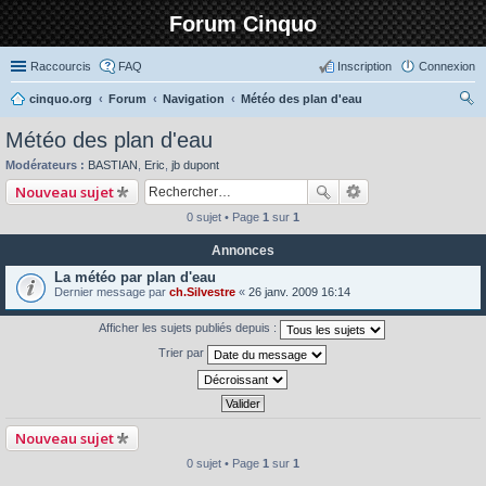
Forum Cinquo
Raccourcis
FAQ
Inscription
Connexion
cinquo.org
Forum
Navigation
Météo des plan d'eau
ec
Météo des plan d'eau
her
Modérateurs :
BASTIAN
,
Eric
,
jb dupont
ch
Nouveau sujet
er
0 sujet • Page
1
sur
1
Annonces
La météo par plan d'eau
Dernier message par
ch.Silvestre
«
26 janv. 2009 16:14
Afficher les sujets publiés depuis :
Trier par
Nouveau sujet
0 sujet • Page
1
sur
1