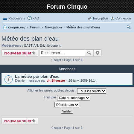
Forum Cinquo
Raccourcis
FAQ
Inscription
Connexion
cinquo.org
Forum
Navigation
Météo des plan d'eau
ec
Météo des plan d'eau
her
Modérateurs :
BASTIAN
,
Eric
,
jb dupont
ch
Nouveau sujet
er
0 sujet • Page
1
sur
1
Annonces
La météo par plan d'eau
Dernier message par
ch.Silvestre
«
26 janv. 2009 16:14
Afficher les sujets publiés depuis :
Trier par
Nouveau sujet
0 sujet • Page
1
sur
1