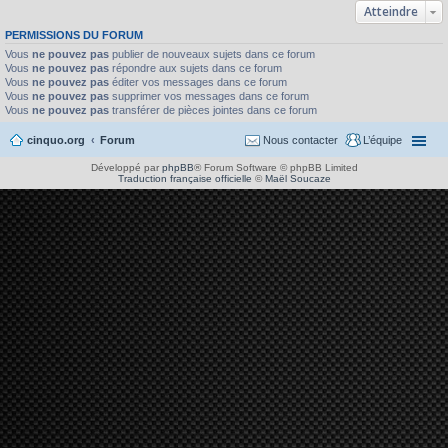
Atteindre
PERMISSIONS DU FORUM
Vous
ne pouvez pas
publier de nouveaux sujets dans ce forum
Vous
ne pouvez pas
répondre aux sujets dans ce forum
Vous
ne pouvez pas
éditer vos messages dans ce forum
Vous
ne pouvez pas
supprimer vos messages dans ce forum
Vous
ne pouvez pas
transférer de pièces jointes dans ce forum
cinquo.org
Forum
Nous contacter
L’équipe
Développé par
phpBB
® Forum Software © phpBB Limited
Traduction française officielle
©
Maël Soucaze