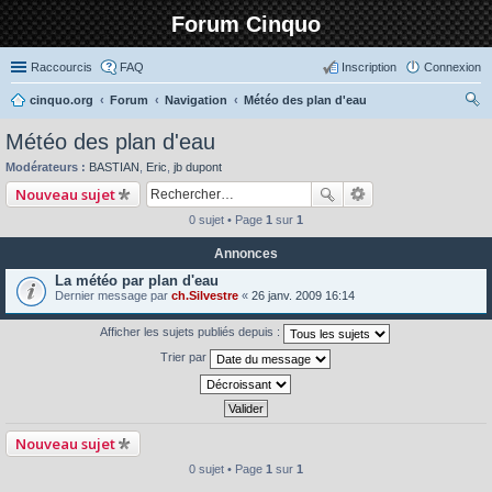
Forum Cinquo
Raccourcis
FAQ
Inscription
Connexion
cinquo.org
Forum
Navigation
Météo des plan d'eau
ec
Météo des plan d'eau
her
Modérateurs :
BASTIAN
,
Eric
,
jb dupont
ch
Nouveau sujet
er
0 sujet • Page
1
sur
1
Annonces
La météo par plan d'eau
Dernier message par
ch.Silvestre
«
26 janv. 2009 16:14
Afficher les sujets publiés depuis :
Trier par
Nouveau sujet
0 sujet • Page
1
sur
1