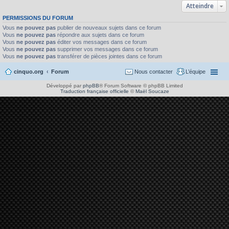
Atteindre
PERMISSIONS DU FORUM
Vous
ne pouvez pas
publier de nouveaux sujets dans ce forum
Vous
ne pouvez pas
répondre aux sujets dans ce forum
Vous
ne pouvez pas
éditer vos messages dans ce forum
Vous
ne pouvez pas
supprimer vos messages dans ce forum
Vous
ne pouvez pas
transférer de pièces jointes dans ce forum
cinquo.org
Forum
Nous contacter
L’équipe
Développé par
phpBB
® Forum Software © phpBB Limited
Traduction française officielle
©
Maël Soucaze