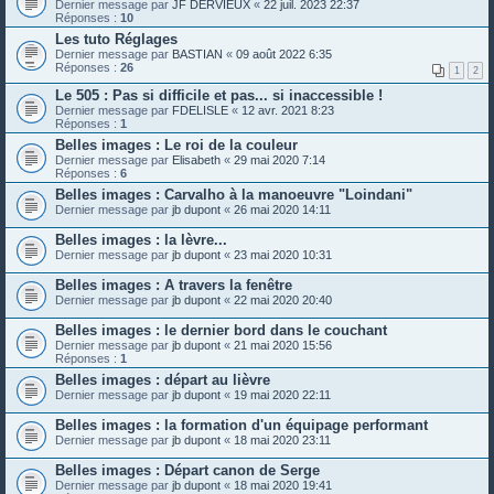
Dernier message par
JF DERVIEUX
«
22 juil. 2023 22:37
Réponses :
10
Les tuto Réglages
Dernier message par
BASTIAN
«
09 août 2022 6:35
Réponses :
26
1
2
Le 505 : Pas si difficile et pas... si inaccessible !
Dernier message par
FDELISLE
«
12 avr. 2021 8:23
Réponses :
1
Belles images : Le roi de la couleur
Dernier message par
Elisabeth
«
29 mai 2020 7:14
Réponses :
6
Belles images : Carvalho à la manoeuvre "Loindani"
Dernier message par
jb dupont
«
26 mai 2020 14:11
Belles images : la lèvre...
Dernier message par
jb dupont
«
23 mai 2020 10:31
Belles images : A travers la fenêtre
Dernier message par
jb dupont
«
22 mai 2020 20:40
Belles images : le dernier bord dans le couchant
Dernier message par
jb dupont
«
21 mai 2020 15:56
Réponses :
1
Belles images : départ au lièvre
Dernier message par
jb dupont
«
19 mai 2020 22:11
Belles images : la formation d'un équipage performant
Dernier message par
jb dupont
«
18 mai 2020 23:11
Belles images : Départ canon de Serge
Dernier message par
jb dupont
«
18 mai 2020 19:41