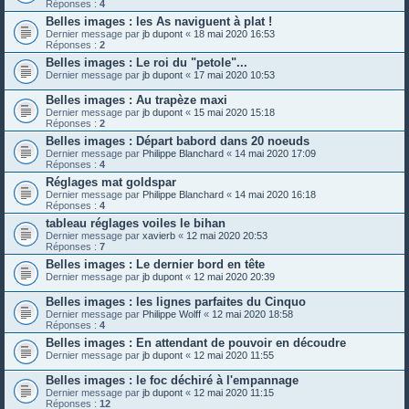
Réponses :
4
Belles images : les As naviguent à plat !
Dernier message par
jb dupont
«
18 mai 2020 16:53
Réponses :
2
Belles images : Le roi du "petole"...
Dernier message par
jb dupont
«
17 mai 2020 10:53
Belles images : Au trapèze maxi
Dernier message par
jb dupont
«
15 mai 2020 15:18
Réponses :
2
Belles images : Départ babord dans 20 noeuds
Dernier message par
Philippe Blanchard
«
14 mai 2020 17:09
Réponses :
4
Réglages mat goldspar
Dernier message par
Philippe Blanchard
«
14 mai 2020 16:18
Réponses :
4
tableau réglages voiles le bihan
Dernier message par
xavierb
«
12 mai 2020 20:53
Réponses :
7
Belles images : Le dernier bord en tête
Dernier message par
jb dupont
«
12 mai 2020 20:39
Belles images : les lignes parfaites du Cinquo
Dernier message par
Philippe Wolff
«
12 mai 2020 18:58
Réponses :
4
Belles images : En attendant de pouvoir en découdre
Dernier message par
jb dupont
«
12 mai 2020 11:55
Belles images : le foc déchiré à l'empannage
Dernier message par
jb dupont
«
12 mai 2020 11:15
Réponses :
12