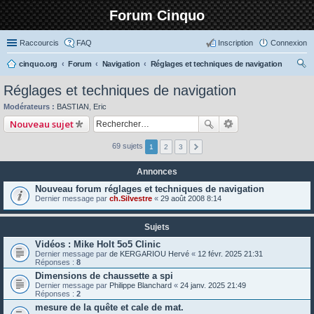
Forum Cinquo
Raccourcis
FAQ
Inscription
Connexion
cinquo.org
Forum
Navigation
Réglages et techniques de navigation
ec
Réglages et techniques de navigation
her
Modérateurs :
BASTIAN
,
Eric
ch
Nouveau sujet
er
69 sujets
1
2
3
Annonces
Nouveau forum réglages et techniques de navigation
Dernier message par
ch.Silvestre
«
29 août 2008 8:14
Sujets
Vidéos : Mike Holt 5o5 Clinic
Dernier message par
de KERGARIOU Hervé
«
12 févr. 2025 21:31
Réponses :
8
Dimensions de chaussette a spi
Dernier message par
Philippe Blanchard
«
24 janv. 2025 21:49
Réponses :
2
mesure de la quête et cale de mat.